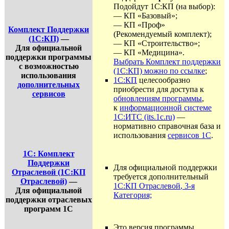
Подойдут 1С:КП (на выбор):
— КП «Базовый»;
— КП «Проф»
Комплект Поддержки
(Рекомендуемый комплект);
(1С:КП)
—
— КП «Строительство»;
Для официальной
— КП «Медицина».
поддержки программы
Выбрать Комплект поддержки
с возможностью
(1С:КП) можно по ссылке
;
использования
1С:КП
целесообразно
дополнительных
приобрести для доступа к
сервисов
обновлениям программы
,
к
информационной системе
1С:ИТС (its.1c.ru)
—
нормативно справочная база и
использования
сервисов 1С
.
1С: Комплект
Поддержки
Для официальной поддержки
Отраслевой (1С:КП
требуется дополнительный
Отраслевой)
—
1С:КП Отраслевой
, 3
-я
Для официальной
Категория;
поддержки отраслевых
программ 1С
Это версия программы,