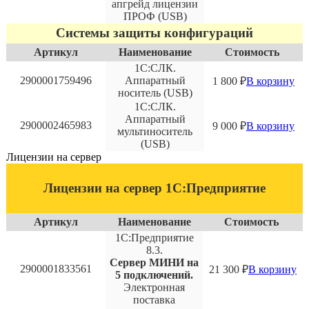
апгрейд лицензии
ПРОФ (USB)
Системы защиты конфигураций
Артикул
Наименование
Стоимость
1С:СЛК.
2900001759496
Аппаратный
1 800
₽
В корзину
носитель (USB)
1С:СЛК.
Аппаратный
2900002465983
9 000
₽
В корзину
мультиноситель
(USB)
Лицензии на сервер
Лицензии на сервер 1С:Предприятие
Артикул
Наименование
Стоимость
1С:Предприятие
8.3.
Сервер МИНИ на
2900001833561
21 300
₽
В корзину
5 подключений.
Электронная
поставка