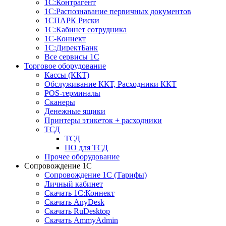
1С:Контрагент
1С:Распознавание первичных документов
1СПАРК Риски
1С:Кабинет сотрудника
1С-Коннект
1С:ДиректБанк
Все сервисы 1С
Торговое оборудование
Кассы (ККТ)
Обслуживание ККТ, Расходники ККТ
POS-терминалы
Сканеры
Денежные ящики
Принтеры этикеток + расходники
ТСД
ТСД
ПО для ТСД
Прочее оборудование
Сопровождение 1С
Сопровождение 1С (Тарифы)
Личный кабинет
Скачать 1С:Коннект
Скачать AnyDesk
Скачать RuDesktop
Скачать AmmyAdmin