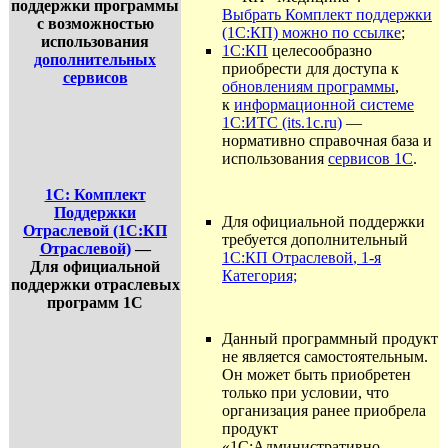
поддержки программы
Выбрать Комплект поддержки
с возможностью
(1С:КП) можно по ссылке
;
использования
1С:КП
целесообразно
дополнительных
приобрести для доступа к
сервисов
обновлениям программы
,
к
информационной системе
1С:ИТС (its.1c.ru)
—
нормативно справочная база и
использования
сервисов 1С
.
1С: Комплект
Поддержки
Для официальной поддержки
Отраслевой (1С:КП
требуется дополнительный
Отраслевой)
—
1С:КП Отраслевой
, 1
-я
Для официальной
Категория;
поддержки отраслевых
программ 1С
Данный программный продукт
не является самостоятельным.
Он может быть приобретен
только при условии, что
организация ранее приобрела
продукт
«1С:Административно-