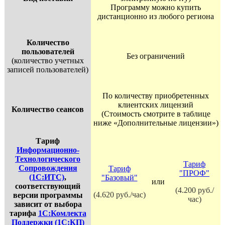
Программу можно купить
дистанционно из любого региона
Количество
пользователей
Без ограничений
(количество учетных
записей пользователей)
По количеству приобретенных
клиентских лицензий
Количество сеансов
(Стоимость смотрите в таблице
ниже «Дополнительные лицензии»)
Тариф
Информационно-
Технологического
Тариф
Сопровождения
Тариф
"ПРОФ"
(1С:ИТС)
,
"Базовый"
или
соответствующий
(4.200 руб./
(4.620 руб./час)
версии программы
час)
зависит от выбора
тарифа
1С:Комлекта
Поддержки (1С:КП)