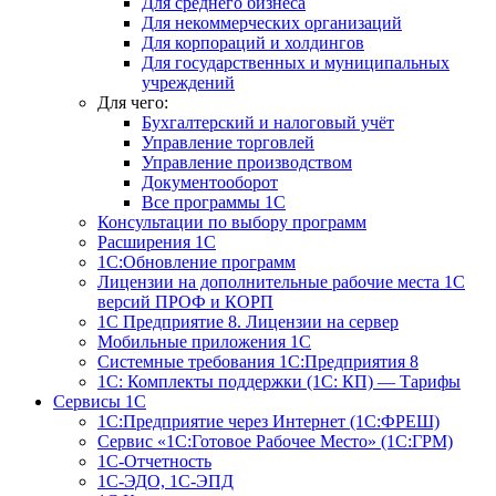
Для среднего бизнеса
Для некоммерческих организаций
Для корпораций и холдингов
Для государственных и муниципальных
учреждений
Для чего:
Бухгалтерский и налоговый учёт
Управление торговлей
Управление производством
Документооборот
Все программы 1С
Консультации по выбору программ
Расширения 1С
1С:Обновление программ
Лицензии на дополнительные рабочие места 1С
версий ПРОФ и КОРП
1С Предприятие 8. Лицензии на сервер
Мобильные приложения 1С
Системные требования 1С:Предприятия 8
1С: Комплекты поддержки (1С: КП) — Тарифы
Сервисы 1С
1С:Предприятие через Интернет (1С:ФРЕШ)
Сервис «1С:Готовое Рабочее Место» (1С:ГРМ)
1С-Отчетность
1С-ЭДО, 1С-ЭПД