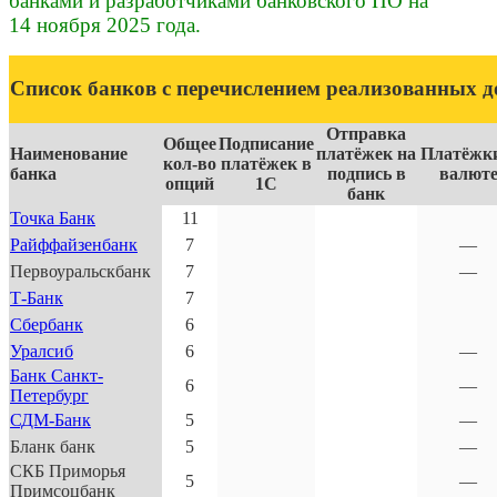
банками и разработчиками банковского ПО на
14 ноября 2025 года.
Список банков с перечислением реализованных 
Отправка
Общее
Подписание
Наименование
платёжек на
Платёжк
кол-во
платёжек в
банка
подпись в
валют
опций
1С
банк
Точка Банк
11
Райффайзенбанк
7
—
Первоуральскбанк
7
—
Т-Банк
7
Сбербанк
6
Уралсиб
6
—
Банк Санкт-
6
—
Петербург
СДМ-Банк
5
—
Бланк банк
5
—
СКБ Приморья
5
—
Примсоцбанк