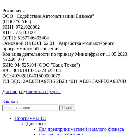
Реквизиты
ООО "Содействие Автоматизации Бизнеса"
(ООО "САБ")
ИНН: 9721028802
КПП: 772101001
ОГРН: 5167746405404
Основной ОКВЭД: 62.01 - Разработка компьютерного
программного обеспечения
Код вида деятельности по приказу Минцифры от 11.05.2023
№ 449: 2.01
БИК: 044525104 (ООО "Банк Точка")
К/С: 30101810745374525104
Р/С: 40702810401500003079
ИД ЭДО: 2AE0FBA9FB6-2B28-4011-AE66-3A9FD3A9370D
Договор публичной оферты
Закрыть
Поиск
Программы 1С
Для кого:
Для предпринимателей и малого бизнеса
Для среднего бизнеса