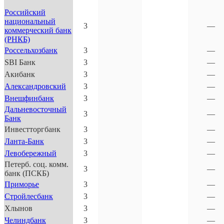
Российский
национальный
3
—
коммерческий банк
(РНКБ)
Россельхозбанк
3
—
SBI Банк
3
—
Акибанк
3
—
Александровский
3
—
Внешфинбанк
3
—
Дальневосточный
3
—
Банк
Инвестторгбанк
3
—
Ланта-Банк
3
—
Левобережный
3
—
Петерб. соц. комм.
3
—
банк (ПСКБ)
Приморье
3
—
Стройлесбанк
3
—
Хлынов
3
—
Челиндбанк
3
—