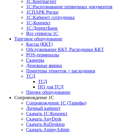
1С:Контрагент
1С:Распознавание первичных документов
1СПАРК Риски
1С:Кабинет сотрудника
1С-Коннект
1С:ДиректБанк
Все сервисы 1С
Торговое оборудование
Кассы (ККТ)
Обслуживание ККТ, Расходники ККТ
POS-терминалы
Сканеры
Денежные ящики
Принтеры этикеток + расходники
ТСД
ТСД
ПО для ТСД
Прочее оборудование
Сопровождение 1С
Сопровождение 1С (Тарифы)
Личный кабинет
Скачать 1С:Коннект
Скачать AnyDesk
Скачать RuDesktop
Скачать AmmyAdmin