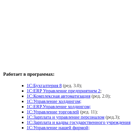
Работает в программах:
1С:Бухгалтерия 8
(ред. 3.0);
1С:ERP Управление предприятием 2
;
1С:Комплексная автоматизация
(ред. 2.0);
1С:Управление холдингом;
1С:ERP.Управление холдингом;
1С:Управление торговлей
(ред. 11);
1С:Зарплата и управление персоналом
(ред.3);
1С:Зарплата и кадры государственного учреждения
1С:Управление нашей фирмой;