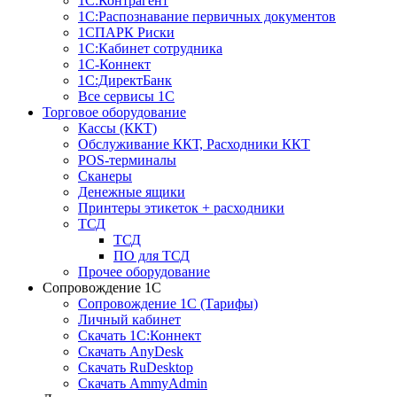
1С:Контрагент
1С:Распознавание первичных документов
1СПАРК Риски
1С:Кабинет сотрудника
1С-Коннект
1С:ДиректБанк
Все сервисы 1С
Торговое оборудование
Кассы (ККТ)
Обслуживание ККТ, Расходники ККТ
POS-терминалы
Сканеры
Денежные ящики
Принтеры этикеток + расходники
ТСД
ТСД
ПО для ТСД
Прочее оборудование
Сопровождение 1С
Сопровождение 1С (Тарифы)
Личный кабинет
Скачать 1С:Коннект
Скачать AnyDesk
Скачать RuDesktop
Скачать AmmyAdmin