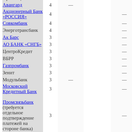
Авангард
4
—
Акционерный Банк
4
—
«РОССИЯ»
Совкомбанк
4
—
Энерготрансбанк
4
—
Ак Барс
3
—
АО БАНК «СНГБ»
3
—
ЦентроКредит
3
—
ВБРР
3
—
Газпромбанк
3
—
Зенит
3
—
Модульбанк
3
—
—
Московский
3
—
Кредитный Банк
Промсвязьбанк
(требуется
отдельное
3
—
подтверждение
платежей на
стороне банка)