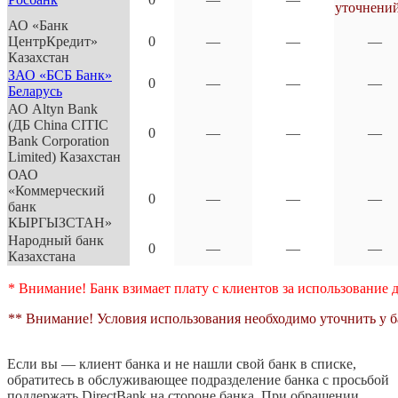
уточнени
АО «Банк
ЦентрКредит»
0
—
—
—
Казахстан
ЗАО «БСБ Банк»
0
—
—
—
Беларусь
АО Altyn Bank
(ДБ China CITIC
0
—
—
—
Bank Corporation
Limited) Казахстан
ОАО
«Коммерческий
0
—
—
—
банк
КЫРГЫЗСТАН»
Народный банк
0
—
—
—
Казахстана
* Внимание! Банк взимает плату с клиентов за использование
** Внимание! Условия использования необходимо уточнить у б
Если вы — клиент банка и не нашли свой банк в списке,
обратитесь в обслуживающее подразделение банка с просьбой
поддержать DirectBank на стороне банка. При обращении