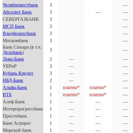
Челябинвестбанк
3
—
Абсолют Банк
3
—
—
СЕВЕРГАЗБАНК
3
—
МСП Банк
3
—
Владбизнесбанк
3
—
Москомбанк
3
—
Банк Синара (в т.ч.
3
—
Делобанк
)
Локо-Банк
2
—
—
УБРиР
3
—
—
Кубань Кредит
3
—
—
НБД-Банк
2
—
—
Альфа-Банк
1
платно*
платно*
—
ВТБ
1
платно*
платно*
—
Алеф-Банк
1
—
—
—
Интерпрогрессбанк
1
—
—
—
Простобанк
1
—
—
—
Банк Агророс
1
—
—
—
Морской банк
1
—
—
—