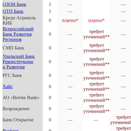
ОЗОН Банк
1
—
—
ОТП Банк
1
—
—
Креди Агриколь
0
платно*
платно*
—
КИБ
Всероссийский
требует
Банк Развития
0
—
—
уточнений**
Регионов
требует
СМП Банк
0
—
—
уточнений**
Уральский Банк
требует
Реконструкции
0
—
—
уточнений**
и Развития
требует
РГС Банк
0
—
—
уточнений**
требует
Хайс
0
—
—
уточнений**
требует
АО «Bereke Bank»
0
—
—
уточнений**
требует
Возрождение
0
—
—
уточнений**
требует
Банк Открытие
0
—
—
уточнени
требует
Росбанк
0
—
—