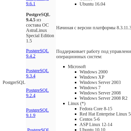
9.6.1
Ubuntu 16.04
PostgreSQL
9.4.5
из
состава ОС
Начиная с версии платформы 8.3.11.
AstraLinux
Special Edition
1.5
PostgreSQL
Поддерживает работу под управлен
9.4.2
операционных систем:
Microsoft
PostgreSQL
Windows 2000
9.3.4
Windows XP
PostgreSQL
Windows Server 2003
Windows 7
PostgreSQL
Windows Server 2008
9.2.4
Windows Server 2008 R2
Linux (*)
Fedora Core 8-15
PostgreSQL
Red Hat Enterprise Linux 5
9.1.9
Centos 5-6
ASP Linux 12-14
Ubuntu 10.10
PostgreSQL