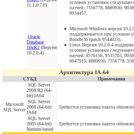
условии установки следующег
11.1.0.7.0)
патчей: 7556778, 8889930, 9038
8934457.
Microsoft Windows версия 10.2.
поддерживается при условии у
Oracle
Bundle36 (patch 9544023).
Database
Linux Версия 10.2.0.4 поддерж
10gR2
(Версия
условии установки следующег
10.2.0.4)
патчей: 8576156, 9535703, 9038
8947919, 8889930, 7556778, 558
Архитектура IA-64
СУБД
Примечания
SQL Server
2008 R2 (64-
bit) IA64
SQL Server
Microsoft
2008 (64-bit)
Требуется установка пакета обновле
SQL Server
IA64
SQL Server
2005 (64-bit)
Требуется установка пакета обновле
Itanium-based