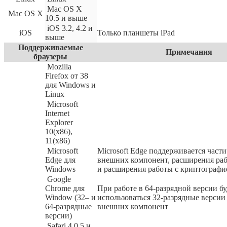
Mac OS X
Mac OS X
10.5 и выше
iOS 3.2, 4.2 и
iOS
Только планшеты iPad
выше
Поддерживаемые
Примечания
браузеры
Mozilla
Firefox от 38
для Windows и
Linux
Microsoft
Internet
Explorer
10(x86),
11(x86)
Microsoft
Microsoft Edge поддерживается част
Edge для
внешних компонент, расширения ра
Windows
и расширения работы с криптографи
Google
Chrome для
При работе в 64-разрядной версии б
Window (32– и
использоваться 32-разрядные верси
64-разрядные
внешних компонент
версии)
Safari 4.0.5 и