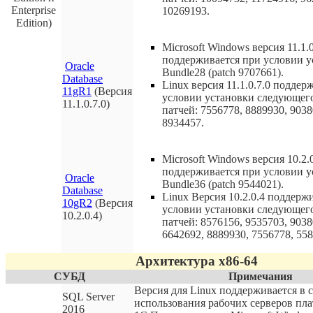
Enterprise
10269193.
Edition)
Microsoft Windows версия 11.1.0
поддерживается при условии у
Oracle
Bundle28 (patch 9707661).
Database
Linux версия 11.1.0.7.0 поддер
11gR1
(Версия
условии установки следующег
11.1.0.7.0)
патчей: 7556778, 8889930, 9038
8934457.
Microsoft Windows версия 10.2.
поддерживается при условии у
Oracle
Bundle36 (patch 9544021).
Database
Linux Версия 10.2.0.4 поддерж
10gR2
(Версия
условии установки следующег
10.2.0.4)
патчей: 8576156, 9535703, 9038
6642692, 8889930, 7556778, 558
Архитектура x86-64
СУБД
Примечания
Версия для Linux поддерживается в 
SQL Server
использования рабочих серверов пл
2016