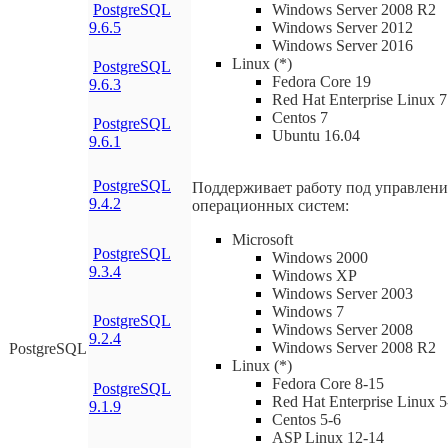
PostgreSQL
Windows Server 2008 R2
9.6.5
Windows Server 2012
Windows Server 2016
Linux (*)
PostgreSQL
Fedora Core 19
9.6.3
Red Hat Enterprise Linux 7
Centos 7
PostgreSQL
Ubuntu 16.04
9.6.1
PostgreSQL
Поддерживает работу под управлен
9.4.2
операционных систем:
Microsoft
PostgreSQL
Windows 2000
9.3.4
Windows XP
Windows Server 2003
Windows 7
PostgreSQL
Windows Server 2008
9.2.4
Windows Server 2008 R2
PostgreSQL
Linux (*)
Fedora Core 8-15
PostgreSQL
Red Hat Enterprise Linux 5
9.1.9
Centos 5-6
ASP Linux 12-14