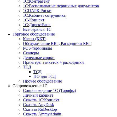
1С:Контрагент
1С:Распознавание первичных документов
1СПАРК Риски
1С:Кабинет сотрудника
1С-Коннект
1С:ДиректБанк
Все сервисы 1С
Торговое оборудование
Кассы (ККТ)
Обслуживание ККТ, Расходники ККТ
POS-терминалы
Сканеры
Денежные ящики
Принтеры этикеток + расходники
ТСД
ТСД
ПО для ТСД
Прочее оборудование
Сопровождение 1С
Сопровождение 1С (Тарифы)
Личный кабинет
Скачать 1С:Коннект
Скачать AnyDesk
Скачать RuDesktop
Скачать AmmyAdmin