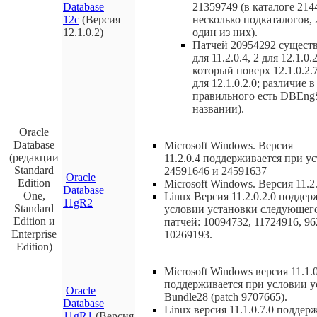
Database
21359749 (в каталоге 214
12c
(Версия
несколько подкаталогов,
12.1.0.2)
один из них).
Патчей 20954292 существу
для 11.2.0.4, 2 для 12.1.0.
который поверх 12.1.0.2.
для 12.1.0.2.0; различие 
правильного есть DBEn
названии).
Oracle
Database
Microsoft Windows. Версия
(редакции
11.2.0.4
поддерживается при ус
Standard
24591646 и 24591637
Oracle
Edition
Microsoft Windows. Версия 11.2.
Database
One,
Linux Версия 11.2.0.2.0 подде
11gR2
Standard
условии установки следующег
Edition и
патчей: 10094732, 11724916, 96
Enterprise
10269193.
Edition)
Microsoft Windows версия 11.1.0
поддерживается при условии у
Oracle
Bundle28 (patch 9707665).
Database
Linux версия 11.1.0.7.0 поддер
11gR1
(Версия