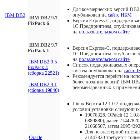
Для коммерческих версий DB2 
опубликован на
сайте ИБМ
IBM DB2
IBM DB2 9.7
Версия Express-C, поддержива
FixPack 6
1С:Предприятием, опубликова
на
пользовательском сайте
IBM DB2 9.7
Версия Express-C, поддержива
FixPack 1
1С:Предприятием, опубликова
на
пользовательском сайте
IBM DB2 9.5
Список поддерживаемых опер
FixPack 4
систем опубликован на
сайте 
(сборка 22521)
Рекомендуется перейти на исп
более поздних версий IBM DB
IBM DB2 9.1
рекомендованных к применен
(сборка 19840)
Linux Версия 12.1.0.2 поддерж
условии установки следующих 
19078326, OPatch 12.1.0.8
6880880), далее 21447820
21068507, затем 20954292
Для некластерной инста
Oracle
21447820 требуется тольк