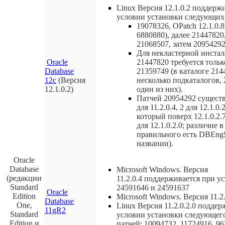
Linux Версия 12.1.0.2 поддерж
условии установки следующих 
19078326, OPatch 12.1.0.8
6880880), далее 21447820
21068507, затем 20954292
Для некластерной инста
Oracle
21447820 требуется тольк
Database
21359749 (в каталоге 214
12c
(Версия
несколько подкаталогов,
12.1.0.2)
один из них).
Патчей 20954292 существу
для 11.2.0.4, 2 для 12.1.0.
который поверх 12.1.0.2.
для 12.1.0.2.0; различие 
правильного есть DBEn
названии).
Oracle
Database
Microsoft Windows. Версия
(редакции
11.2.0.4
поддерживается при ус
Standard
24591646 и 24591637
Oracle
Edition
Microsoft Windows. Версия 11.2.
Database
One,
Linux Версия 11.2.0.2.0 подде
11gR2
Standard
условии установки следующег
Edition и
патчей: 10094732, 11724916, 96