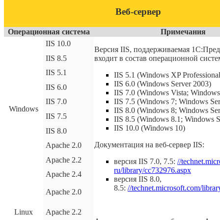
Веб-сервер
Операционная система
Примечания
IIS 10.0
Версия IIS, поддерживаемая 1С:Пре
IIS 8.5
входит в состав операционной сист
IIS 5.1
IIS 5.1 (Windows XP Professional
IIS 6.0 (Windows Server 2003)
IIS 6.0
IIS 7.0 (Windows Vista; Windows
IIS 7.0
IIS 7.5 (Windows 7; Windows Se
Windows
IIS 8.0 (Windows 8; Windows Ser
IIS 7.5
IIS 8.5 (Windows 8.1; Windows S
IIS 10.0 (Windows 10)
IIS 8.0
Документация на веб-сервер IIS:
Apache 2.0
Apache 2.2
версия IIS 7.0, 7.5:
//technet.mic
ru/library/cc732976.aspx
Apache 2.4
версия IIS 8.0,
8.5:
//technet.microsoft.com/libr
Apache 2.0
Linux
Apache 2.2