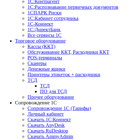
1С:Контрагент
1С:Распознавание первичных документов
1СПАРК Риски
1С:Кабинет сотрудника
1С-Коннект
1С:ДиректБанк
Все сервисы 1С
Торговое оборудование
Кассы (ККТ)
Обслуживание ККТ, Расходники ККТ
POS-терминалы
Сканеры
Денежные ящики
Принтеры этикеток + расходники
ТСД
ТСД
ПО для ТСД
Прочее оборудование
Сопровождение 1С
Сопровождение 1С (Тарифы)
Личный кабинет
Скачать 1С:Коннект
Скачать AnyDesk
Скачать RuDesktop
Скачать AmmyAdmin