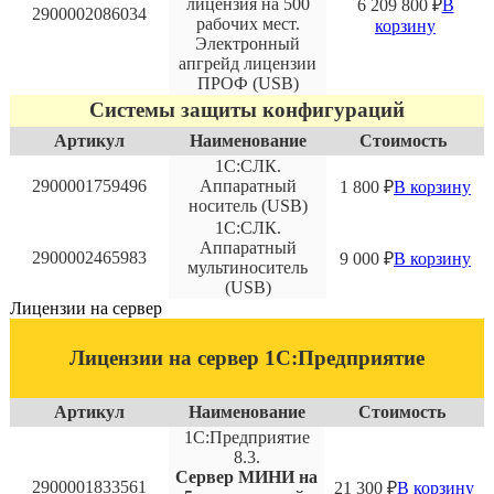
лицензия на 500
6 209 800
₽
В
2900002086034
рабочих мест.
корзину
Электронный
апгрейд лицензии
ПРОФ (USB)
Системы защиты конфигураций
Артикул
Наименование
Стоимость
1С:СЛК.
2900001759496
Аппаратный
1 800
₽
В корзину
носитель (USB)
1С:СЛК.
Аппаратный
2900002465983
9 000
₽
В корзину
мультиноситель
(USB)
Лицензии на сервер
Лицензии на сервер 1С:Предприятие
Артикул
Наименование
Стоимость
1С:Предприятие
8.3.
Сервер МИНИ на
2900001833561
21 300
₽
В корзину