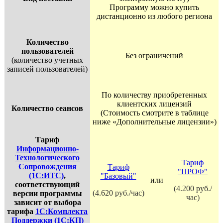
Программу можно купить
дистанционно из любого региона
Количество
пользователей
Без ограничений
(количество учетных
записей пользователей)
По количеству приобретенных
клиентских лицензий
Количество сеансов
(Стоимость смотрите в таблице
ниже «Дополнительные лицензии»)
Тариф
Информационно-
Технологического
Тариф
Сопровождения
Тариф
"ПРОФ"
(1С:ИТС)
,
"Базовый"
или
соответствующий
(4.200 руб./
(4.620 руб./час)
версии программы
час)
зависит от выбора
тарифа
1С:Комплекта
Поддержки (1С:КП)