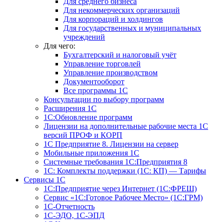
Для среднего бизнеса
Для некоммерческих организаций
Для корпораций и холдингов
Для государственных и муниципальных
учреждений
Для чего:
Бухгалтерский и налоговый учёт
Управление торговлей
Управление производством
Документооборот
Все программы 1С
Консультации по выбору программ
Расширения 1С
1С:Обновление программ
Лицензии на дополнительные рабочие места 1С
версий ПРОФ и КОРП
1С Предприятие 8. Лицензии на сервер
Мобильные приложения 1С
Системные требования 1С:Предприятия 8
1С: Комплекты поддержки (1С: КП) — Тарифы
Сервисы 1С
1С:Предприятие через Интернет (1С:ФРЕШ)
Сервис «1С:Готовое Рабочее Место» (1С:ГРМ)
1С-Отчетность
1С-ЭДО, 1С-ЭПД