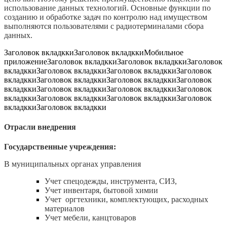
использование данных технологий. Основные функции по
созданию и обработке задач по контролю над имуществом
выполняются пользователями с радиотерминалами сбора
данных.
Заголовок вкладкки
Заголовок вкладкки
Мобильное
приложение
Заголовок вкладкки
Заголовок вкладкки
Заголовок
вкладкки
Заголовок вкладкки
Заголовок вкладкки
Заголовок
вкладкки
Заголовок вкладкки
Заголовок вкладкки
Заголовок
вкладкки
Заголовок вкладкки
Заголовок вкладкки
Заголовок
вкладкки
Заголовок вкладкки
Заголовок вкладкки
Заголовок
вкладкки
Заголовок вкладкки
Отрасли внедрения
Государственные учреждения:
В муниципальных органах управления
Учет спецодежды, инструмента, СИЗ,
Учет инвентаря, бытовой химии
Учет оргтехники, комплектующих, расходных
материалов
Учет мебели, канцтоваров