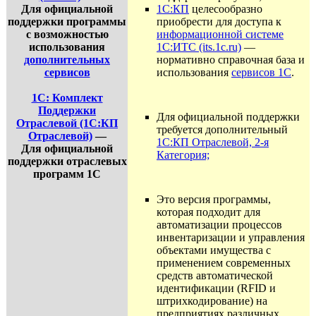
Для официальной
1С:КП
целесообразно
поддержки программы
приобрести для доступа к
с возможностью
информационной системе
использования
1С:ИТС (its.1c.ru)
—
дополнительных
нормативно справочная база и
сервисов
использования
сервисов 1С
.
1С: Комплект
Поддержки
Для официальной поддержки
Отраслевой (1С:КП
требуется дополнительный
Отраслевой)
—
1С:КП Отраслевой, 2-я
Для официальной
Категория;
поддержки отраслевых
программ 1С
Это версия программы,
которая подходит для
автоматизации процессов
инвентаризации и управления
объектами имущества с
применением современных
средств автоматической
идентификации (RFID и
штрихкодирование) на
предприятиях различных