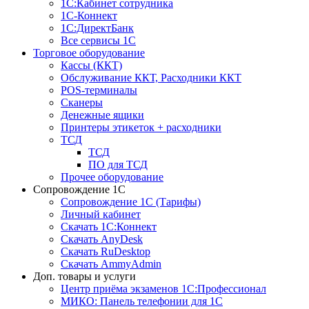
1С:Кабинет сотрудника
1С-Коннект
1С:ДиректБанк
Все сервисы 1С
Торговое оборудование
Кассы (ККТ)
Обслуживание ККТ, Расходники ККТ
POS-терминалы
Сканеры
Денежные ящики
Принтеры этикеток + расходники
ТСД
ТСД
ПО для ТСД
Прочее оборудование
Сопровождение 1С
Сопровождение 1С (Тарифы)
Личный кабинет
Скачать 1С:Коннект
Скачать AnyDesk
Скачать RuDesktop
Скачать AmmyAdmin
Доп. товары и услуги
Центр приёма экзаменов 1С:Профессионал
МИКО: Панель телефонии для 1С