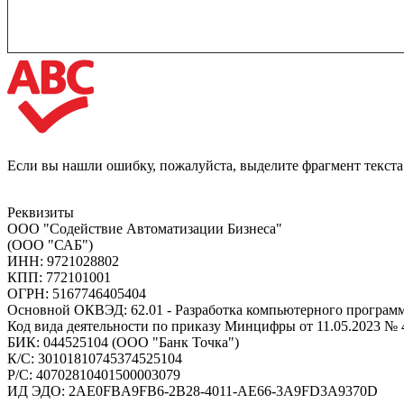
Если вы нашли ошибку, пожалуйста, выделите фрагмент текст
Реквизиты
ООО "Содействие Автоматизации Бизнеса"
(ООО "САБ")
ИНН: 9721028802
КПП: 772101001
ОГРН: 5167746405404
Основной ОКВЭД: 62.01 - Разработка компьютерного програм
Код вида деятельности по приказу Минцифры от 11.05.2023 № 4
БИК: 044525104 (ООО "Банк Точка")
К/С: 30101810745374525104
Р/С: 40702810401500003079
ИД ЭДО: 2AE0FBA9FB6-2B28-4011-AE66-3A9FD3A9370D