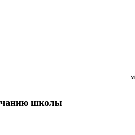
М
ончанию школы