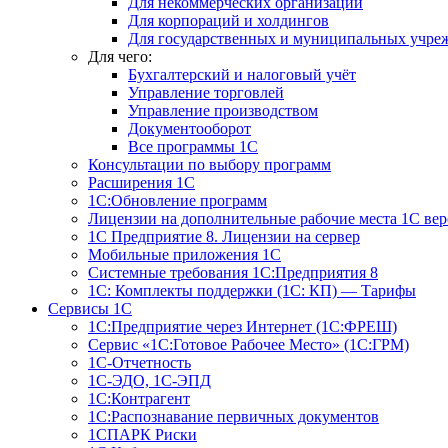
Для некоммерческих организаций
Для корпораций и холдингов
Для государственных и муниципальных учре
Для чего:
Бухгалтерский и налоговый учёт
Управление торговлей
Управление производством
Документооборот
Все программы 1С
Консультации по выбору программ
Расширения 1С
1С:Обновление программ
Лицензии на дополнительные рабочие места 1С в
1С Предприятие 8. Лицензии на сервер
Мобильные приложения 1С
Системные требования 1С:Предприятия 8
1С: Комплекты поддержки (1С: КП) — Тарифы
Сервисы 1С
1С:Предприятие через Интернет (1С:ФРЕШ)
Сервис «1С:Готовое Рабочее Место» (1С:ГРМ)
1С-Отчетность
1С-ЭДО, 1С-ЭПД
1С:Контрагент
1С:Распознавание первичных документов
1СПАРК Риски