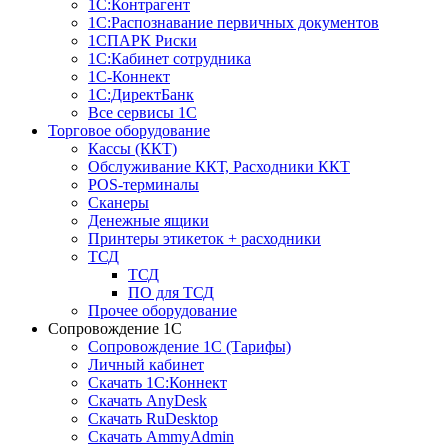
1С:Контрагент
1С:Распознавание первичных документов
1СПАРК Риски
1С:Кабинет сотрудника
1С-Коннект
1С:ДиректБанк
Все сервисы 1С
Торговое оборудование
Кассы (ККТ)
Обслуживание ККТ, Расходники ККТ
POS-терминалы
Сканеры
Денежные ящики
Принтеры этикеток + расходники
ТСД
ТСД
ПО для ТСД
Прочее оборудование
Сопровождение 1С
Сопровождение 1С (Тарифы)
Личный кабинет
Скачать 1С:Коннект
Скачать AnyDesk
Скачать RuDesktop
Скачать AmmyAdmin