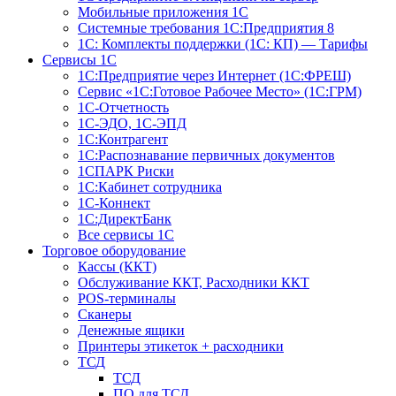
Мобильные приложения 1С
Системные требования 1С:Предприятия 8
1С: Комплекты поддержки (1С: КП) — Тарифы
Сервисы 1С
1С:Предприятие через Интернет (1С:ФРЕШ)
Сервис «1С:Готовое Рабочее Место» (1С:ГРМ)
1С-Отчетность
1С-ЭДО, 1С-ЭПД
1С:Контрагент
1С:Распознавание первичных документов
1СПАРК Риски
1С:Кабинет сотрудника
1С-Коннект
1С:ДиректБанк
Все сервисы 1С
Торговое оборудование
Кассы (ККТ)
Обслуживание ККТ, Расходники ККТ
POS-терминалы
Сканеры
Денежные ящики
Принтеры этикеток + расходники
ТСД
ТСД
ПО для ТСД