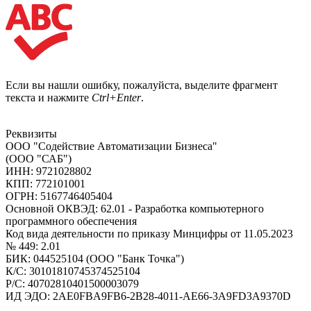
Если вы нашли ошибку, пожалуйста, выделите фрагмент
текста и нажмите
Ctrl+Enter
.
Реквизиты
ООО "Содействие Автоматизации Бизнеса"
(ООО "САБ")
ИНН: 9721028802
КПП: 772101001
ОГРН: 5167746405404
Основной ОКВЭД: 62.01 - Разработка компьютерного
программного обеспечения
Код вида деятельности по приказу Минцифры от 11.05.2023
№ 449: 2.01
БИК: 044525104 (ООО "Банк Точка")
К/С: 30101810745374525104
Р/С: 40702810401500003079
ИД ЭДО: 2AE0FBA9FB6-2B28-4011-AE66-3A9FD3A9370D