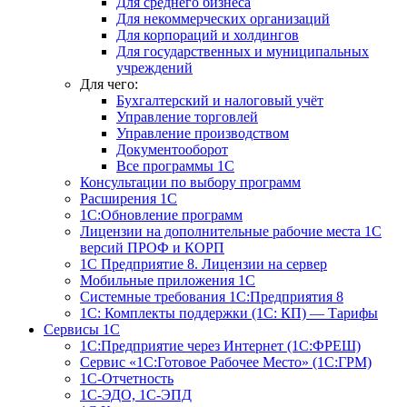
Для среднего бизнеса
Для некоммерческих организаций
Для корпораций и холдингов
Для государственных и муниципальных
учреждений
Для чего:
Бухгалтерский и налоговый учёт
Управление торговлей
Управление производством
Документооборот
Все программы 1С
Консультации по выбору программ
Расширения 1С
1С:Обновление программ
Лицензии на дополнительные рабочие места 1С
версий ПРОФ и КОРП
1С Предприятие 8. Лицензии на сервер
Мобильные приложения 1С
Системные требования 1С:Предприятия 8
1С: Комплекты поддержки (1С: КП) — Тарифы
Сервисы 1С
1С:Предприятие через Интернет (1С:ФРЕШ)
Сервис «1С:Готовое Рабочее Место» (1С:ГРМ)
1С-Отчетность
1С-ЭДО, 1С-ЭПД