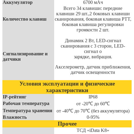
Аккумулятор
6700 мАч
Всего 34 клавиши: передние
клавиши 29 шт.,2 боковых клавиши
Количество клавиш
сканирования, боковая клавиша PTT,
боковая клавиша регулировки
громкости 2 шт.
Динамик 2 Вт, LED-сигнал
сканирования с 3 сторон, LED-
сигнал о
Сигнализирование и
зарядке, вибрация.
датчики
Акселерометр, датчик приближения,
датчик освещенности
Условия эксплуатации и физические
характеристики
IP-рейтинг
IP68
Рабочая температура
от -20℃ до 60℃
Температура хранения
от -40℃ до 70℃ (без аккумулятора)
Влажность
0-95%
Прочее
ТСД «iData K8»