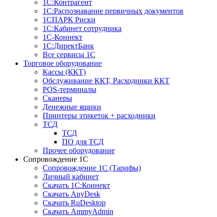
1С:Контрагент
1С:Распознавание первичных документов
1СПАРК Риски
1С:Кабинет сотрудника
1С-Коннект
1С:ДиректБанк
Все сервисы 1С
Торговое оборудование
Кассы (ККТ)
Обслуживание ККТ, Расходники ККТ
POS-терминалы
Сканеры
Денежные ящики
Принтеры этикеток + расходники
ТСД
ТСД
ПО для ТСД
Прочее оборудование
Сопровождение 1С
Сопровождение 1С (Тарифы)
Личный кабинет
Скачать 1С:Коннект
Скачать AnyDesk
Скачать RuDesktop
Скачать AmmyAdmin