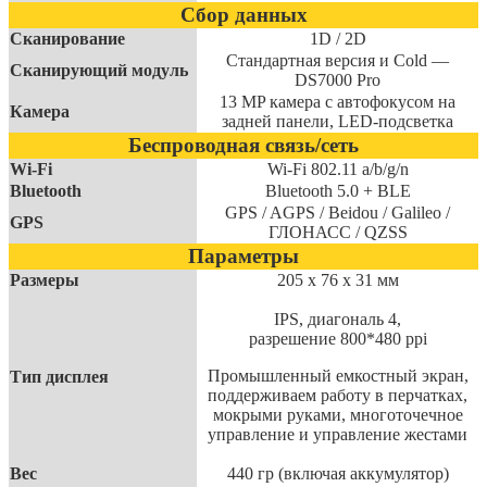
Сбор данных
Сканирование
1D / 2D
Стандартная версия и Cold —
Сканирующий модуль
DS7000 Pro
13 MP камера с автофокусом на
Камера
задней панели, LED-подсветка
Беспроводная связь/сеть
Wi-Fi
Wi-Fi 802.11 a/b/g/n
Bluetooth
Bluetooth 5.0 + ВLE
GPS / AGPS / Beidou / Galileo /
GPS
ГЛОНАСС / QZSS
Параметры
Размеры
205 x 76 x 31 мм
IPS, диагональ 4,
разрешение 800*480 ppi
Промышленный емкостный экран,
Тип дисплея
поддерживаем работу в перчатках,
мокрыми руками, многоточечное
управление и управление жестами
Вес
440 гр (включая аккумулятор)