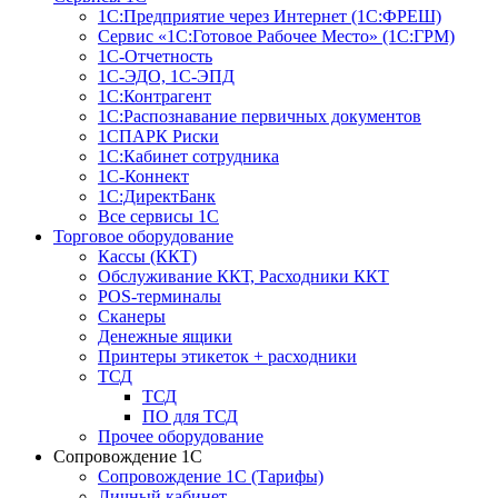
1С:Предприятие через Интернет (1С:ФРЕШ)
Сервис «1С:Готовое Рабочее Место» (1С:ГРМ)
1С-Отчетность
1С-ЭДО, 1С-ЭПД
1С:Контрагент
1С:Распознавание первичных документов
1СПАРК Риски
1С:Кабинет сотрудника
1С-Коннект
1С:ДиректБанк
Все сервисы 1С
Торговое оборудование
Кассы (ККТ)
Обслуживание ККТ, Расходники ККТ
POS-терминалы
Сканеры
Денежные ящики
Принтеры этикеток + расходники
ТСД
ТСД
ПО для ТСД
Прочее оборудование
Сопровождение 1С
Сопровождение 1С (Тарифы)
Личный кабинет