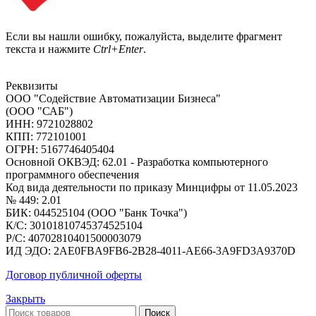
Если вы нашли ошибку, пожалуйста, выделите фрагмент
текста и нажмите
Ctrl+Enter
.
Реквизиты
ООО "Содействие Автоматизации Бизнеса"
(ООО "САБ")
ИНН: 9721028802
КПП: 772101001
ОГРН: 5167746405404
Основной ОКВЭД: 62.01 - Разработка компьютерного
программного обеспечения
Код вида деятельности по приказу Минцифры от 11.05.2023
№ 449: 2.01
БИК: 044525104 (ООО "Банк Точка")
К/С: 30101810745374525104
Р/С: 40702810401500003079
ИД ЭДО: 2AE0FBA9FB6-2B28-4011-AE66-3A9FD3A9370D
Договор публичной оферты
Закрыть
Поиск