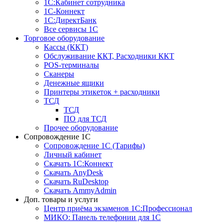
1С:Кабинет сотрудника
1С-Коннект
1С:ДиректБанк
Все сервисы 1С
Торговое оборудование
Кассы (ККТ)
Обслуживание ККТ, Расходники ККТ
POS-терминалы
Сканеры
Денежные ящики
Принтеры этикеток + расходники
ТСД
ТСД
ПО для ТСД
Прочее оборудование
Сопровождение 1С
Сопровождение 1С (Тарифы)
Личный кабинет
Скачать 1С:Коннект
Скачать AnyDesk
Скачать RuDesktop
Скачать AmmyAdmin
Доп. товары и услуги
Центр приёма экзаменов 1С:Профессионал
МИКО: Панель телефонии для 1С