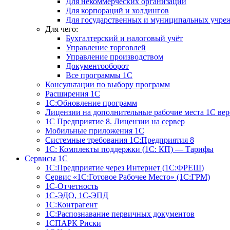
Для некоммерческих организаций
Для корпораций и холдингов
Для государственных и муниципальных учре
Для чего:
Бухгалтерский и налоговый учёт
Управление торговлей
Управление производством
Документооборот
Все программы 1С
Консультации по выбору программ
Расширения 1С
1С:Обновление программ
Лицензии на дополнительные рабочие места 1С в
1С Предприятие 8. Лицензии на сервер
Мобильные приложения 1С
Системные требования 1С:Предприятия 8
1С: Комплекты поддержки (1С: КП) — Тарифы
Сервисы 1С
1С:Предприятие через Интернет (1С:ФРЕШ)
Сервис «1С:Готовое Рабочее Место» (1С:ГРМ)
1С-Отчетность
1С-ЭДО, 1С-ЭПД
1С:Контрагент
1С:Распознавание первичных документов
1СПАРК Риски