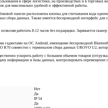
ьзования в сфере логистики, на производствах и в торговых ко
ов для максимально удобной и эффективной работы.
 боковой панели расположена кнопка для считывания кода одним
ал сбора данных. Также имеется беспроводной интерфейс для свя
оляя работать 8-12 часов без подзарядки. Заряжается сканер че
и гаджетами на ОС Android, имеющими беспроводной Bluetooth
O R70 совместно с терминалом сбора данных UROVO U2, который
щественно ускорить работу с большим объемом товаров (отгрузка
едачу информацию в базы данных, контролировать перемещение 
Нет
Да
IP 54
Да