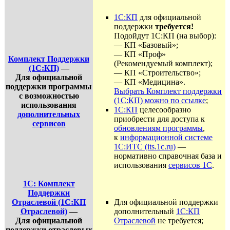
1С:КП
для официальной
поддержки
требуется!
Подойдут 1С:КП (на выбор):
— КП «Базовый»;
— КП «Проф»
Комплект Поддержки
(Рекомендуемый комплект);
(1С:КП)
—
— КП «Строительство»;
Для официальной
— КП «Медицина».
поддержки программы
Выбрать Комплект поддержки
с возможностью
(1С:КП) можно по ссылке
;
использования
1С:КП
целесообразно
дополнительных
приобрести для доступа к
сервисов
обновлениям программы
,
к
информационной системе
1С:ИТС (its.1c.ru)
—
нормативно справочная база и
использования
сервисов 1С
.
1С: Комплект
Поддержки
Отраслевой (1С:КП
Для официальной поддержки
Отраслевой)
—
дополнительный
1С:КП
Для официальной
Отраслевой
не требуется;
поддержки отраслевых