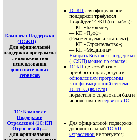
1С:КП
для официальной
поддержки
требуется!
Подойдут 1С:КП (на выбор):
— КП «Базовый»;
— КП «Проф»
Комплект Поддержки
(Рекомендуемый комплект);
(1С:КП)
—
— КП «Строительство»;
Для официальной
— КП «Медицина».
поддержки программы
Выбрать Комплект поддержки
с возможностью
(1С:КП) можно по ссылке
;
использования
1С:КП
целесообразно
дополнительных
приобрести для доступа к
сервисов
обновлениям программы
,
к
информационной системе
1С:ИТС (its.1c.ru)
—
нормативно справочная база и
использования
сервисов 1С
.
1С: Комплект
Поддержки
Отраслевой (1С:КП
Для официальной поддержки
Отраслевой)
—
дополнительный
1С:КП
Для официальной
Отраслевой
не требуется;
поддержки отраслевых