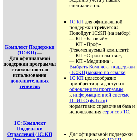
специалистов.
1С:КП
для официальной
поддержки
требуется!
Подойдут 1С:КП (на выбор):
— КП «Базовый»;
— КП «Проф»
Комплект Поддержки
(Рекомендуемый комплект);
(1С:КП)
—
— КП «Строительство»;
Для официальной
— КП «Медицина».
поддержки программы
Выбрать Комплект поддержки
с возможностью
(1С:КП) можно по ссылке
;
использования
1С:КП
целесообразно
дополнительных
приобрести для доступа к
сервисов
обновлениям программы
,
к
информационной системе
1С:ИТС (its.1c.ru)
—
нормативно справочная база и
использования
сервисов 1С
.
1С: Комплект
Поддержки
Отраслевой (1С:КП
Для официальной поддержки
Отраслевой)
—
дополнительный
1С:КП