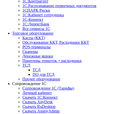
1С:Контрагент
1С:Распознавание первичных документов
1СПАРК Риски
1С:Кабинет сотрудника
1С-Коннект
1С:ДиректБанк
Все сервисы 1С
Торговое оборудование
Кассы (ККТ)
Обслуживание ККТ, Расходники ККТ
POS-терминалы
Сканеры
Денежные ящики
Принтеры этикеток + расходники
ТСД
ТСД
ПО для ТСД
Прочее оборудование
Сопровождение 1С
Сопровождение 1С (Тарифы)
Личный кабинет
Скачать 1С:Коннект
Скачать AnyDesk
Скачать RuDesktop
Скачать AmmyAdmin