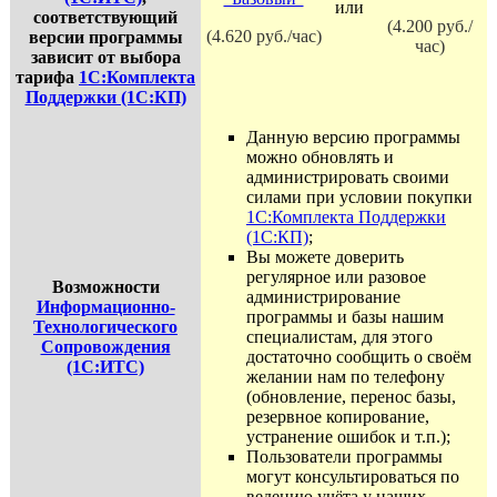
или
соответствующий
(4.200 руб./
(4.620 руб./час)
версии программы
час)
зависит от выбора
тарифа
1С:Комплекта
Поддержки (1С:КП)
Данную версию программы
можно обновлять и
администрировать своими
силами при условии покупки
1С:Комплекта Поддержки
(1С:КП)
;
Вы можете доверить
регулярное или разовое
Возможности
администрирование
Информационно-
программы и базы нашим
Технологического
специалистам, для этого
Сопровождения
достаточно сообщить о своём
(1С:ИТС)
желании нам по телефону
(обновление, перенос базы,
резервное копирование,
устранение ошибок и т.п.);
Пользователи программы
могут консультироваться по
ведению учёта у наших