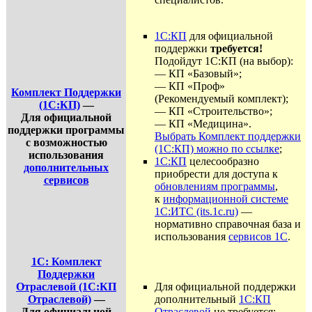
1С:КП
для официальной
поддержки
требуется!
Подойдут 1С:КП (на выбор):
— КП «Базовый»;
— КП «Проф»
Комплект Поддержки
(Рекомендуемый комплект);
(1С:КП)
—
— КП «Строительство»;
Для официальной
— КП «Медицина».
поддержки программы
Выбрать Комплект поддержки
с возможностью
(1С:КП) можно по ссылке
;
использования
1С:КП
целесообразно
дополнительных
приобрести для доступа к
сервисов
обновлениям программы
,
к
информационной системе
1С:ИТС (its.1c.ru)
—
нормативно справочная база и
использования
сервисов 1С
.
1С: Комплект
Поддержки
Отраслевой (1С:КП
Для официальной поддержки
Отраслевой)
—
дополнительный
1С:КП
Для официальной
Отраслевой
не требуется;