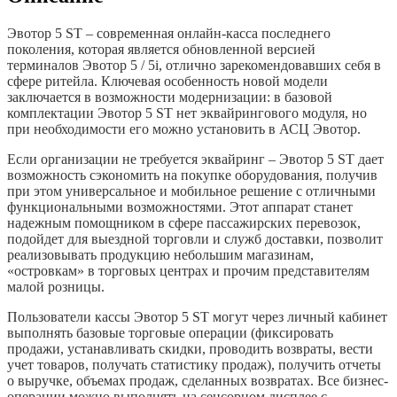
Эвотор 5 ST – современная онлайн-касса последнего
поколения, которая является обновленной версией
терминалов Эвотор 5 / 5i, отлично зарекомендовавших себя в
сфере ритейла. Ключевая особенность новой модели
заключается в возможности модернизации: в базовой
комплектации Эвотор 5 ST нет эквайрингового модуля, но
при необходимости его можно установить в АСЦ Эвотор.
Если организации не требуется эквайринг – Эвотор 5 ST дает
возможность сэкономить на покупке оборудования, получив
при этом универсальное и мобильное решение с отличными
функциональными возможностями. Этот аппарат станет
надежным помощником в сфере пассажирских перевозок,
подойдет для выездной торговли и служб доставки, позволит
реализовывать продукцию небольшим магазинам,
«островкам» в торговых центрах и прочим представителям
малой розницы.
Пользователи кассы Эвотор 5 ST могут через личный кабинет
выполнять базовые торговые операции (фиксировать
продажи, устанавливать скидки, проводить возвраты, вести
учет товаров, получать статистику продаж), получить отчеты
о выручке, объемах продаж, сделанных возвратах. Все бизнес-
операции можно выполнять на сенсорном дисплее с