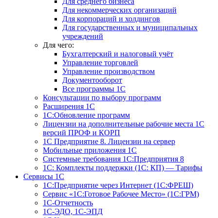
Для среднего бизнеса
Для некоммерческих организаций
Для корпораций и холдингов
Для государственных и муниципальных
учреждений
Для чего:
Бухгалтерский и налоговый учёт
Управление торговлей
Управление производством
Документооборот
Все программы 1С
Консультации по выбору программ
Расширения 1С
1С:Обновление программ
Лицензии на дополнительные рабочие места 1С
версий ПРОФ и КОРП
1С Предприятие 8. Лицензии на сервер
Мобильные приложения 1С
Системные требования 1С:Предприятия 8
1С: Комплекты поддержки (1С: КП) — Тарифы
Сервисы 1С
1С:Предприятие через Интернет (1С:ФРЕШ)
Сервис «1С:Готовое Рабочее Место» (1С:ГРМ)
1С-Отчетность
1С-ЭДО, 1С-ЭПД