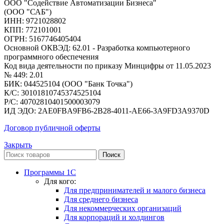
ООО "Содействие Автоматизации Бизнеса"
(ООО "САБ")
ИНН: 9721028802
КПП: 772101001
ОГРН: 5167746405404
Основной ОКВЭД: 62.01 - Разработка компьютерного
программного обеспечения
Код вида деятельности по приказу Минцифры от 11.05.2023
№ 449: 2.01
БИК: 044525104 (ООО "Банк Точка")
К/С: 30101810745374525104
Р/С: 40702810401500003079
ИД ЭДО: 2AE0FBA9FB6-2B28-4011-AE66-3A9FD3A9370D
Договор публичной оферты
Закрыть
Поиск
Программы 1С
Для кого:
Для предпринимателей и малого бизнеса
Для среднего бизнеса
Для некоммерческих организаций
Для корпораций и холдингов