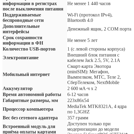
информации в регистрах
Не менее 1 440 часов
после выключения питания
Поддерживаемые
Wi-Fi (протокол IPv4),
беспроводные сети
Bluetooth 4.0
Дополнительные
Денежный ящик, 2 COM порта
интерфейсы
Срок сохранности
Не менее 5 лет
информации в ФН
Количество USB-портов
1 (с левой стороны корпуса)
Внешний блок питания с
Электропитание
кабелем Jack 2.5, 5V, 2.1A
Смарт-карта Эвотора
(miniSIM): Мегафон,
Мобильный интернет
Вымпелком, МТС, Теле 2,
СберТелеком, NextMobile
Аккумулятор
2 600 мА·ч х 2
Время автономной работы
6-12 часов
Габаритные размеры, мм
223х86х54
MediaTek MTK8321A, 4 ядра
Процессор компьютера
по 1,3GHZ
Вес без сетевого адаптера
357 грамм
Доступен только при
Встроенный модуль для
модернизации до модели
приёма оплаты картами