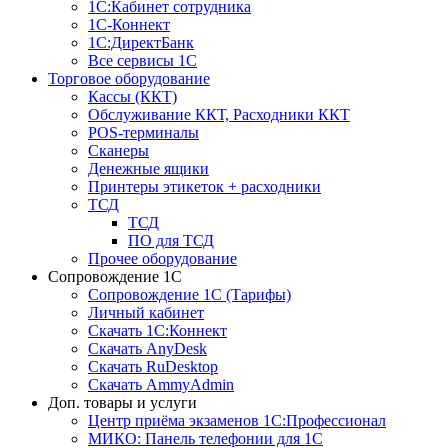
1С:Кабинет сотрудника
1С-Коннект
1С:ДиректБанк
Все сервисы 1С
Торговое оборудование
Кассы (ККТ)
Обслуживание ККТ, Расходники ККТ
POS-терминалы
Сканеры
Денежные ящики
Принтеры этикеток + расходники
ТСД
ТСД
ПО для ТСД
Прочее оборудование
Сопровождение 1С
Сопровождение 1С (Тарифы)
Личный кабинет
Скачать 1С:Коннект
Скачать AnyDesk
Скачать RuDesktop
Скачать AmmyAdmin
Доп. товары и услуги
Центр приёма экзаменов 1С:Профессионал
МИКО: Панель телефонии для 1С