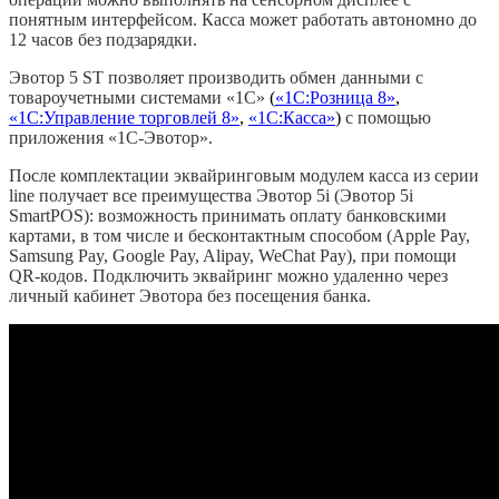
понятным интерфейсом. Касса может работать автономно до
12 часов без подзарядки.
Эвотор 5 ST позволяет производить обмен данными с
товароучетными системами «1С»
(
«1С:Розница 8»
,
«1С:Управление торговлей 8»
,
«1С:Касса»
)
с помощью
приложения «1С-Эвотор».
После комплектации эквайринговым модулем касса из серии
line получает все преимущества Эвотор 5i (Эвотор 5i
SmartPOS): возможность принимать оплату банковскими
картами, в том числе и бесконтактным способом (Apple Pay,
Samsung Pay, Google Pay, Alipay, WeChat Pay), при помощи
QR-кодов. Подключить эквайринг можно удаленно через
личный кабинет Эвотора без посещения банка.