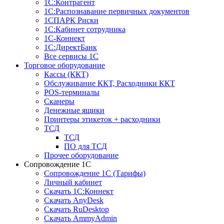
1С:Контрагент
1С:Распознавание первичных документов
1СПАРК Риски
1С:Кабинет сотрудника
1С-Коннект
1С:ДиректБанк
Все сервисы 1С
Торговое оборудование
Кассы (ККТ)
Обслуживание ККТ, Расходники ККТ
POS-терминалы
Сканеры
Денежные ящики
Принтеры этикеток + расходники
ТСД
ТСД
ПО для ТСД
Прочее оборудование
Сопровождение 1С
Сопровождение 1С (Тарифы)
Личный кабинет
Скачать 1С:Коннект
Скачать AnyDesk
Скачать RuDesktop
Скачать AmmyAdmin