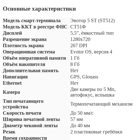
Основные характеристики
Модель смарт-терминала
Эвотор 5 ST (ST512)
Модель ККТ в реестре ФНС
СТ51Ф
Дисплей
5,5”, ёмкостный тип
Разрешение экрана
1280х720
Плотность экрана
267 DPI
Операционная система
Evotor OS, версия 4
Объём оперативной памяти
1 Гб
Объём накопителя
8 Гб
Дополнительная память
Нет
Навигация
GPS, Glonass
Ethernet
Нет
Две камеры по 5 Mп,
Камера
автофокус, вспышка
Тип печатающего
Термопечатающий механизм
устройства
Скорость печати
До 50 мм/с
Ширина печатной ленты
57 мм
Диаметр чековой ленты
До 40 мм
Резак
2 пластиковые гребёнки
Время сохранности