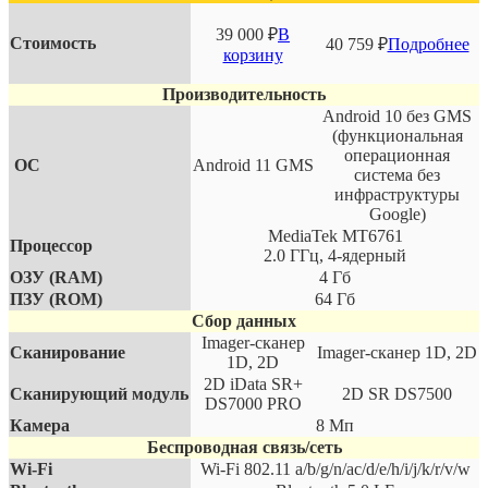
39 000
₽
В
Стоимость
40 759
₽
Подробнее
корзину
Производительность
Android 10 без GMS
(функциональная
операционная
ОС
Android 11 GMS
система без
инфраструктуры
Google)
MediaTek MT6761
Процессор
2.0 ГГц, 4-ядерный
ОЗУ (RAM)
4 Гб
ПЗУ (RОM)
64 Гб
Сбор данных
Imager-сканер
Сканирование
Imager-сканер 1D, 2D
1D, 2D
2D iData SR+
Сканирующий модуль
2D SR DS7500
DS7000 PRO
Камера
8 Мп
Беспроводная связь/сеть
Wi-Fi
Wi-Fi 802.11 a/b/g/n/ac/d/e/h/i/j/k/r/v/w