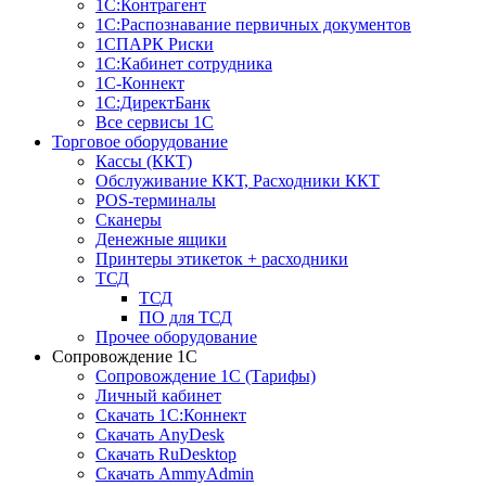
1С:Контрагент
1С:Распознавание первичных документов
1СПАРК Риски
1С:Кабинет сотрудника
1С-Коннект
1С:ДиректБанк
Все сервисы 1С
Торговое оборудование
Кассы (ККТ)
Обслуживание ККТ, Расходники ККТ
POS-терминалы
Сканеры
Денежные ящики
Принтеры этикеток + расходники
ТСД
ТСД
ПО для ТСД
Прочее оборудование
Сопровождение 1С
Сопровождение 1С (Тарифы)
Личный кабинет
Скачать 1С:Коннект
Скачать AnyDesk
Скачать RuDesktop
Скачать AmmyAdmin