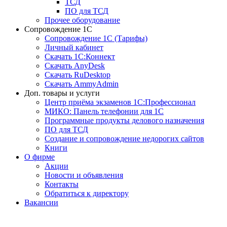
ТСД
ПО для ТСД
Прочее оборудование
Сопровождение 1С
Сопровождение 1С (Тарифы)
Личный кабинет
Скачать 1С:Коннект
Скачать AnyDesk
Скачать RuDesktop
Скачать AmmyAdmin
Доп. товары и услуги
Центр приёма экзаменов 1С:Профессионал
МИКО: Панель телефонии для 1С
Программные продукты делового назначения
ПО для ТСД
Создание и сопровождение недорогих сайтов
Книги
О фирме
Акции
Новости и объявления
Контакты
Обратиться к директору
Вакансии