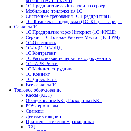
версий ПРОФ и КОРП
1С Предприятие 8. Лицензии на сервер
Мобильные приложения 1С
Системные требования 1С:Предприятия 8
1С: Комплекты поддержки (1С: КП) — Тарифы
Сервисы 1С
1С:Предприятие через Интернет (1С:ФРЕШ)
Сервис «1С:Готовое Рабочее Место» (1С:ГРМ)
1С-Отчетность
1С-ЭДО, 1С-ЭПД
1С:Контрагент
1С:Распознавание первичных документов
1СПАРК Риски
1С:Кабинет сотрудника
1С-Коннект
1С:ДиректБанк
Все сервисы 1С
Торговое оборудование
Кассы (ККТ)
Обслуживание ККТ, Расходники ККТ
POS-терминалы
Сканеры
Денежные ящики
Принтеры этикеток + расходники
ТСД