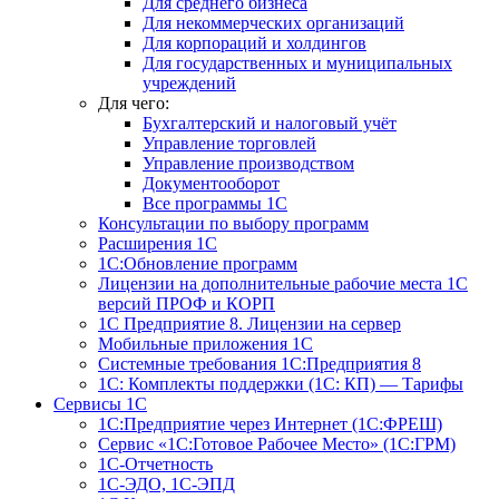
Для среднего бизнеса
Для некоммерческих организаций
Для корпораций и холдингов
Для государственных и муниципальных
учреждений
Для чего:
Бухгалтерский и налоговый учёт
Управление торговлей
Управление производством
Документооборот
Все программы 1С
Консультации по выбору программ
Расширения 1С
1С:Обновление программ
Лицензии на дополнительные рабочие места 1С
версий ПРОФ и КОРП
1С Предприятие 8. Лицензии на сервер
Мобильные приложения 1С
Системные требования 1С:Предприятия 8
1С: Комплекты поддержки (1С: КП) — Тарифы
Сервисы 1С
1С:Предприятие через Интернет (1С:ФРЕШ)
Сервис «1С:Готовое Рабочее Место» (1С:ГРМ)
1С-Отчетность
1С-ЭДО, 1С-ЭПД