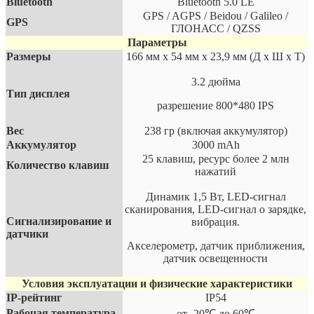
Bluetooth
Bluetooth 5.0 LE
GPS / AGPS / Beidou / Galileo /
GPS
ГЛОНАСС / QZSS
Параметры
Размеры
166 мм х 54 мм х 23,9 мм (Д х Ш х Т)
3.2 дюйма
Тип дисплея
разрешение 800*480 IPS
Вес
238 гр (включая аккумулятор)
Аккумулятор
3000 mAh
25 клавиш, ресурс более 2 млн
Количество клавиш
нажатий
Динамик 1,5 Вт, LED-сигнал
сканирования, LED-сигнал о зарядке,
Сигнализирование и
вибрация.
датчики
Акселерометр, датчик приближения,
датчик освещенности
Условия эксплуатации и физические характеристики
IP-рейтинг
IP54
Рабочая температура
от -20℃ до 60℃