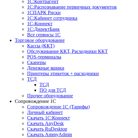
1С:Контрагент
1С:Распознавание первичных документов
1СПАРК Риски
1С:Кабинет сотрудника
1С-Коннект
1С:ДиректБанк
Все сервисы 1С
Торговое оборудование
Кассы (ККТ)
Обслуживание ККТ, Расходники ККТ
POS-терминалы
Сканеры
Денежные ящики
Принтеры этикеток + расходники
ТСД
ТСД
ПО для ТСД
Прочее оборудование
Сопровождение 1С
Сопровождение 1С (Тарифы)
Личный кабинет
Скачать 1С:Коннект
Скачать AnyDesk
Скачать RuDesktop
Скачать AmmyAdmin