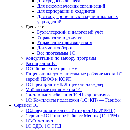
Для среднего бизнеса
Для некоммерческих организаций
Для корпораций и холдингов
Для государственных и муниципальных
учреждений
Для чего:
Бухгалтерский и налоговый учёт
Управление торговлей
Управление производством
Документооборот
Все программы 1С
Консультации по выбору программ
Расширения 1С
1С:Обновление программ
Лицензии на дополнительные рабочие места 1С
версий ПРОФ и КОРП
1С Предприятие 8. Лицензии на сервер
Мобильные приложения 1С
Системные требования 1С:Предприятия 8
1С: Комплекты поддержки (1С: КП) — Тарифы
Сервисы 1С
1С:Предприятие через Интернет (1С:ФРЕШ)
Сервис «1С:Готовое Рабочее Место» (1С:ГРМ)
1С-Отчетность
1С-ЭДО, 1С-ЭПД