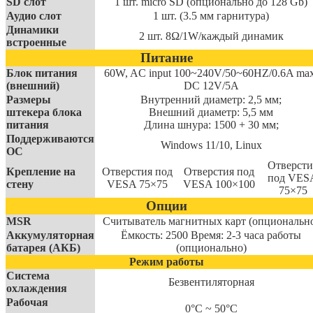
SD слот
1 шт. micro SD (опционально до 128 Gb)
Аудио слот
1 шт. (3.5 мм гарнитура)
Динамики
2 шт. 8Ω/1W/каждый динамик
встроенные
Питание
Блок питания
60W, AC input 100~240V/50~60HZ/0.6A max
(внешний)
DC 12V/5A
Размеры
Внутренний диаметр: 2,5 мм;
штекера блока
Внешний диаметр: 5,5 мм
питания
Длина шнура: 1500 + 30 мм;
Поддерживаются
Windows 11/10, Linux
ОС
Отверсти
Крепление на
Отверстия под
Отверстия под
под VES
стену
VESA 75×75
VESA 100×100
75×75
Опции
MSR
Считыватель магнитных карт (опциональн
Аккумуляторная
Ёмкость: 2500 Время: 2-3 часа работы
батарея (АКБ)
(опционально)
Режим работы
Система
Безвентиляторная
охлаждения
Рабочая
0°С ~ 50°С