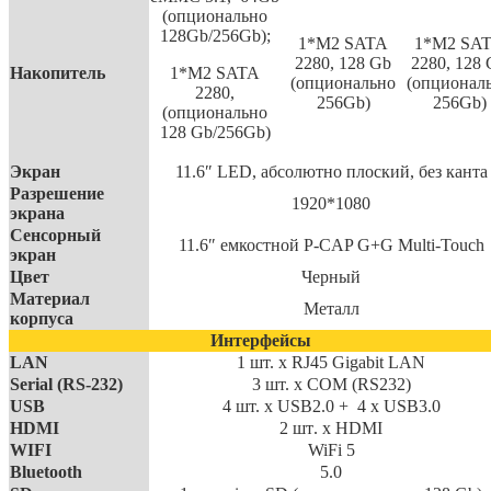
(опционально
128
Gb
/256
Gb
);
1*M2 SATA
1*M2 SA
2280, 128 Gb
2280, 128
Накопитель
1*M2 SATA
(опционально
(опционал
2280,
256Gb)
256Gb)
(опционально
128 Gb/256Gb)
Экран
11.6″ LED, абсолютно плоский, без канта
Разрешение
1920*1080
экрана
Сенсорный
11.6″ емкостной P-CAP G+G Multi-Touch
экран
Цвет
Черный
Материал
Металл
корпуса
Интерфейсы
LAN
1 шт. x RJ45 Gigabit LAN
Serial (RS-232)
3 шт. x COM (RS232)
USB
4 шт. x USB2.0 + 4 x USB3.0
HDMI
2
шт
. x HDMI
WIFI
WiFi 5
Bluetooth
5.0