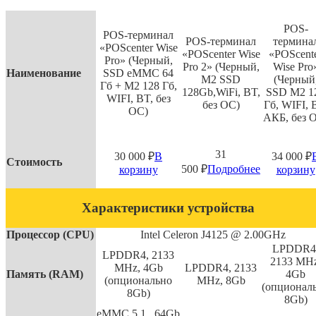
POS-
POS-терминал
POS-терминал
термина
«POScenter Wise
«POScenter Wise
«POScent
Pro» (Черный,
Pro 2» (Черный,
Wise Pro
Наименование
SSD eMMC 64
M2 SSD
(Черный
Гб + M2 128 Гб,
128Gb,WiFi, BT,
SSD M2 1
WIFI, BT, без
без ОС)
Гб, WIFI, 
ОС)
АКБ, без 
31
30 000
₽
В
34 000
₽
Стоимость
500
₽
Подробнее
корзину
корзину
Характеристики устройства
Процессор (CPU)
Intel Celeron J4125 @ 2.00GHz
LPDDR4
LPDDR4, 2133
2133 MHz
MHz, 4Gb
LPDDR4, 2133
Память (RAM)
4Gb
(опционально
MHz, 8Gb
(опционал
8Gb)
8Gb)
eMMC
5.1, 64
Gb