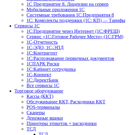
1С Предприятие 8. Лицензии на сервер
Мобильные приложения 1С
Системные требования 1С:Предприятия 8
1С: Комплекты поддержки (1С: КП) — Тарифы
Сервисы 1С
1С:Предприятие через Интернет (1С:ФРЕШ)
Сервис «1С:Готовое Рабочее Место» (1С:ГРМ)
1С-Отчетность
1С-ЭДО, 1С-ЭПД
1С:Контрагент
1С:Распознавание первичных документов
1СПАРК Риски
1С:Кабинет сотрудника
1С-Коннект
1С:ДиректБанк
Все сервисы 1С
Торговое оборудование
Кассы (ККТ)
Обслуживание ККТ, Расходники ККТ
POS-терминалы
Сканеры
Денежные ящики
Принтеры этикеток + расходники
ТСД
ТСД