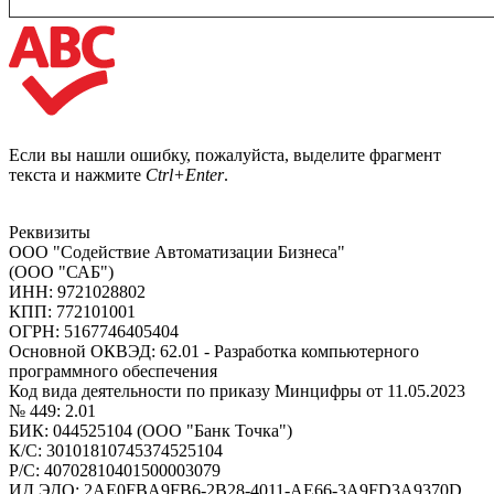
Если вы нашли ошибку, пожалуйста, выделите фрагмент
текста и нажмите
Ctrl+Enter
.
Реквизиты
ООО "Содействие Автоматизации Бизнеса"
(ООО "САБ")
ИНН: 9721028802
КПП: 772101001
ОГРН: 5167746405404
Основной ОКВЭД: 62.01 - Разработка компьютерного
программного обеспечения
Код вида деятельности по приказу Минцифры от 11.05.2023
№ 449: 2.01
БИК: 044525104 (ООО "Банк Точка")
К/С: 30101810745374525104
Р/С: 40702810401500003079
ИД ЭДО: 2AE0FBA9FB6-2B28-4011-AE66-3A9FD3A9370D