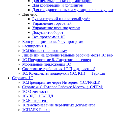
Для некоммерческих организаций
Для корпораций и холдингов
Для государственных и муниципальных учре
Для чего:
Бухгалтерский и налоговый учёт
Управление торговлей
Управление производством
Документооборот
Все программы 1С
Консультации по выбору программ
Расширения 1С
1С:Обновление программ
Лицензии на дополнительные рабочие места 1С в
1С Предприятие 8. Лицензии на сервер
Мобильные приложения 1С
Системные требования 1С:Предприятия 8
1С: Комплекты поддержки (1С: КП) — Тарифы
Сервисы 1С
1С:Предприятие через Интернет (1С:ФРЕШ)
Сервис «1С:Готовое Рабочее Место» (1С:ГРМ)
1С-Отчетность
1С-ЭДО, 1С-ЭПД
1С:Контрагент
1С:Распознавание первичных документов
1СПАРК Риски