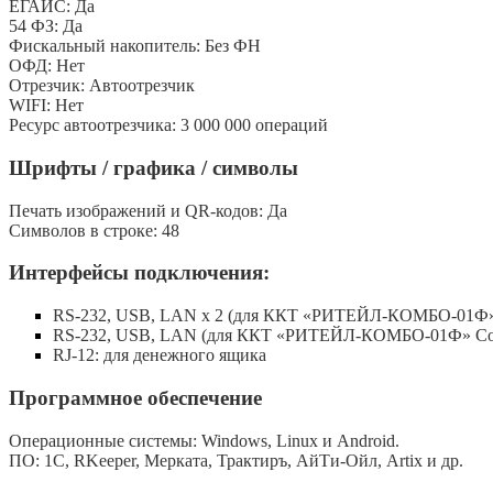
ЕГАИС: Да
54 ФЗ: Да
Фискальный накопитель: Без ФН
ОФД: Нет
Отрезчик: Автоотрезчик
WIFI: Нет
Ресурс автоотрезчика: 3 000 000 операций
Шрифты / графика / символы
Печать изображений и QR-кодов: Да
Символов в строке: 48
Интерфейсы подключения:
RS-232, USB, LAN х 2 (для ККТ «РИТЕЙЛ-КОМБО-01Ф»
RS-232, USB, LAN (для ККТ «РИТЕЙЛ-КОМБО-01Ф» Cov
RJ-12: для денежного ящика
Программное обеспечение
Операционные системы: Windows, Linux и Android.
ПО: 1С, RKeeper, Мерката, Трактиръ, АйТи-Ойл, Artix и др.