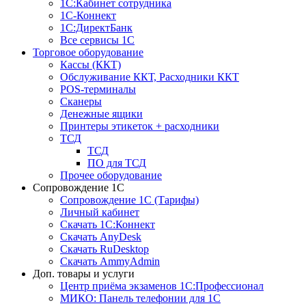
1С:Кабинет сотрудника
1С-Коннект
1С:ДиректБанк
Все сервисы 1С
Торговое оборудование
Кассы (ККТ)
Обслуживание ККТ, Расходники ККТ
POS-терминалы
Сканеры
Денежные ящики
Принтеры этикеток + расходники
ТСД
ТСД
ПО для ТСД
Прочее оборудование
Сопровождение 1С
Сопровождение 1С (Тарифы)
Личный кабинет
Скачать 1С:Коннект
Скачать AnyDesk
Скачать RuDesktop
Скачать AmmyAdmin
Доп. товары и услуги
Центр приёма экзаменов 1С:Профессионал
МИКО: Панель телефонии для 1С