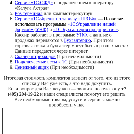
Сервис «1С:ОФД»
с подключением к оператору
«Калуга Астрал»
Pos-терминал
или компьютер/ноутбук
Сервис «1С-Фреш» по тарифу «ПРОФ»
— Позволяет
использовать программы
«1С:Управление нашей
фирмой» (УНФ)
и
«1С:Бухгалтерия предприятия»
.
Кассир работает в программе
УНФ
, а данные о
продажах передаются в
Бухгалтерию
.
При этом
торговая точка и бухгалтер могут быть в разных местах.
Данные передаются через интернет.
Сканер штрихкодов
(При необходимости)
Подключаемые весы к 1С
(При необходимости)
Денежный ящик
(При необходимости)
Итоговая стоимость комплектов зависит от того, что из этого
списка у Вас уже есть, а что надо докупить.
Если вопрос для Вас актуален — звоните по телефону
+7
(495) 204-19-22
и наши специалисты помогут его решить.
Все необходимые товары, услуги и сервисы можно
приобрести у нас.