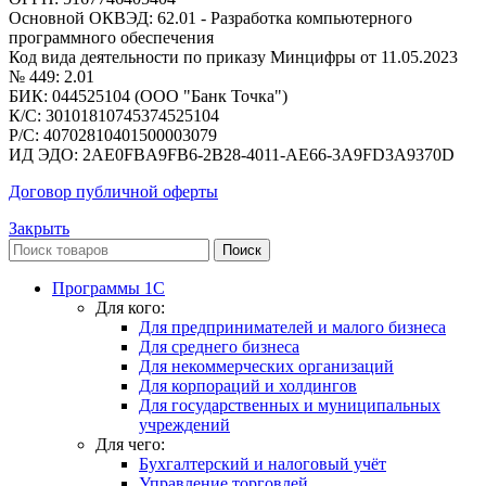
Основной ОКВЭД: 62.01 - Разработка компьютерного
программного обеспечения
Код вида деятельности по приказу Минцифры от 11.05.2023
№ 449: 2.01
БИК: 044525104 (ООО "Банк Точка")
К/С: 30101810745374525104
Р/С: 40702810401500003079
ИД ЭДО: 2AE0FBA9FB6-2B28-4011-AE66-3A9FD3A9370D
Договор публичной оферты
Закрыть
Поиск
Программы 1С
Для кого:
Для предпринимателей и малого бизнеса
Для среднего бизнеса
Для некоммерческих организаций
Для корпораций и холдингов
Для государственных и муниципальных
учреждений
Для чего:
Бухгалтерский и налоговый учёт
Управление торговлей