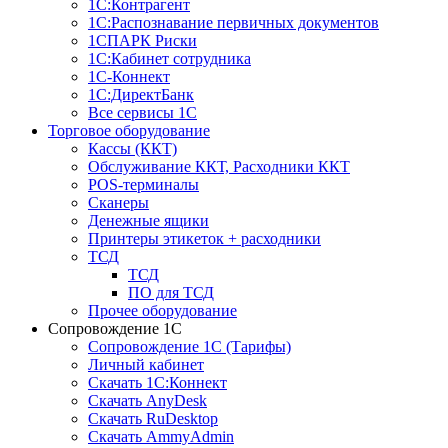
1С:Контрагент
1С:Распознавание первичных документов
1СПАРК Риски
1С:Кабинет сотрудника
1С-Коннект
1С:ДиректБанк
Все сервисы 1С
Торговое оборудование
Кассы (ККТ)
Обслуживание ККТ, Расходники ККТ
POS-терминалы
Сканеры
Денежные ящики
Принтеры этикеток + расходники
ТСД
ТСД
ПО для ТСД
Прочее оборудование
Сопровождение 1С
Сопровождение 1С (Тарифы)
Личный кабинет
Скачать 1С:Коннект
Скачать AnyDesk
Скачать RuDesktop
Скачать AmmyAdmin