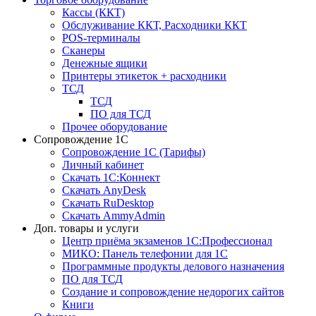
Кассы (ККТ)
Обслуживание ККТ, Расходники ККТ
POS-терминалы
Сканеры
Денежные ящики
Принтеры этикеток + расходники
ТСД
ТСД
ПО для ТСД
Прочее оборудование
Сопровождение 1С
Сопровождение 1С (Тарифы)
Личный кабинет
Скачать 1С:Коннект
Скачать AnyDesk
Скачать RuDesktop
Скачать AmmyAdmin
Доп. товары и услуги
Центр приёма экзаменов 1С:Профессионал
МИКО: Панель телефонии для 1С
Программные продукты делового назначения
ПО для ТСД
Создание и сопровождение недорогих сайтов
Книги