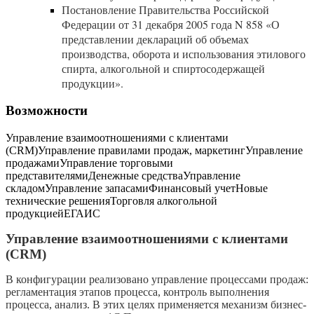
Постановление Правительства Российской
Федерации от 31 декабря 2005 года N 858 «О
представлении деклараций об объемах
производства, оборота и использования этилового
спирта, алкогольной и спиртосодержащей
продукции».
Возможности
Управление взаимоотношениями с клиентами
(CRM)
Управление правилами продаж, маркетинг
Управление
продажами
Управление торговыми
представителями
Денежные средства
Управление
складом
Управление запасами
Финансовый учет
Новые
технические решения
Торговля алкогольной
продукцией
ЕГАИС
Управление взаимоотношениями с клиентами
(CRM)
В конфигурации реализовано управление процессами продаж:
регламентация этапов процесса, контроль выполнения
процесса, анализ. В этих целях применяется механизм бизнес-