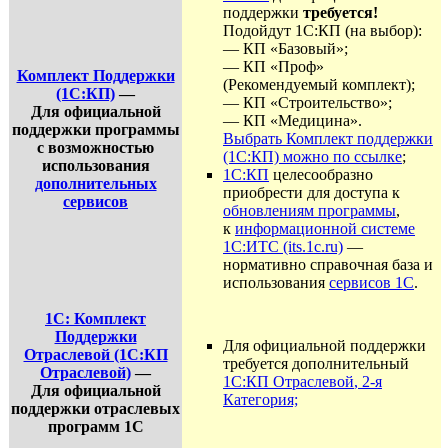
поддержки
требуется!
Подойдут 1С:КП (на выбор):
— КП «Базовый»;
— КП «Проф»
Комплект Поддержки
(Рекомендуемый комплект);
(1С:КП)
—
— КП «Строительство»;
Для официальной
— КП «Медицина».
поддержки программы
Выбрать Комплект поддержки
с возможностью
(1С:КП) можно по ссылке
;
использования
1С:КП
целесообразно
дополнительных
приобрести для доступа к
сервисов
обновлениям программы
,
к
информационной системе
1С:ИТС (its.1c.ru)
—
нормативно справочная база и
использования
сервисов 1С
.
1С: Комплект
Поддержки
Для официальной поддержки
Отраслевой (1С:КП
требуется дополнительный
Отраслевой)
—
1С:КП Отраслевой
, 2
-я
Для официальной
Категория;
поддержки отраслевых
программ 1С