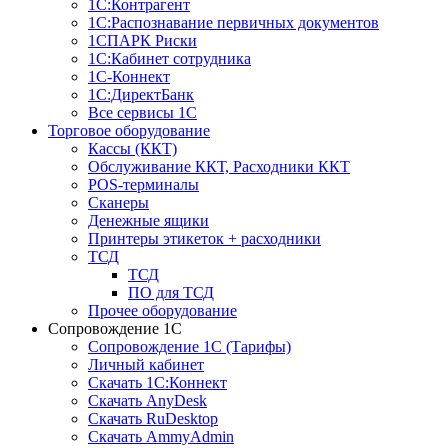
1С:Контрагент
1С:Распознавание первичных документов
1СПАРК Риски
1С:Кабинет сотрудника
1С-Коннект
1С:ДиректБанк
Все сервисы 1С
Торговое оборудование
Кассы (ККТ)
Обслуживание ККТ, Расходники ККТ
POS-терминалы
Сканеры
Денежные ящики
Принтеры этикеток + расходники
ТСД
ТСД
ПО для ТСД
Прочее оборудование
Сопровождение 1С
Сопровождение 1С (Тарифы)
Личный кабинет
Скачать 1С:Коннект
Скачать AnyDesk
Скачать RuDesktop
Скачать AmmyAdmin