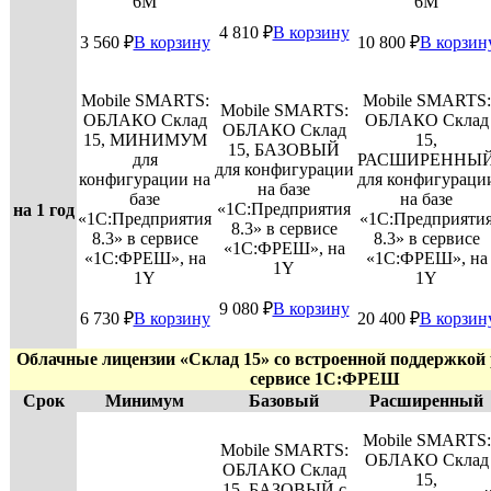
6M
6M
4 810
₽
В корзину
3 560
₽
В корзину
10 800
₽
В корзин
Mobile SMARTS:
Mobile SMARTS:
Mobile SMARTS:
ОБЛАКО Склад
ОБЛАКО Склад
ОБЛАКО Склад
15, МИНИМУМ
15,
15, БАЗОВЫЙ
для
РАСШИРЕННЫ
для конфигурации
конфигурации на
для конфигураци
на базе
базе
на базе
«1С:Предприятия
на 1 год
«1С:Предприятия
«1С:Предприяти
8.3» в сервисе
8.3» в сервисе
8.3» в сервисе
«1С:ФРЕШ», на
«1С:ФРЕШ», на
«1С:ФРЕШ», на
1Y
1Y
1Y
9 080
₽
В корзину
6 730
₽
В корзину
20 400
₽
В корзин
Облачные лицензии «Склад 15» со встроенной поддержкой
сервисе 1С:ФРЕШ
Срок
Минимум
Базовый
Расширенный
Mobile SMARTS:
Mobile SMARTS:
ОБЛАКО Склад
ОБЛАКО Склад
15,
15, БАЗОВЫЙ с