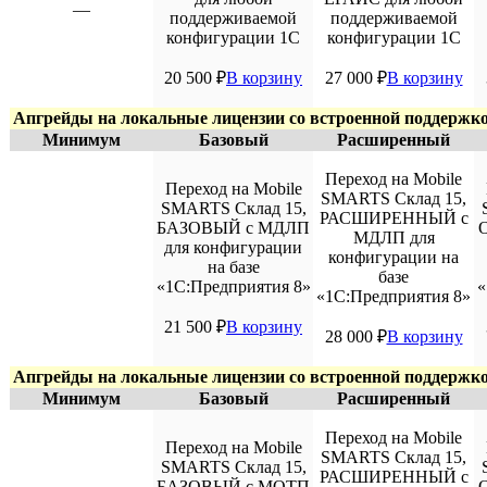
—
поддерживаемой
поддерживаемой
конфигурации 1С
конфигурации 1С
20 500
₽
В корзину
27 000
₽
В корзину
Апгрейды на локальные лицензии со встроенной поддерж
Минимум
Базовый
Расширенный
Переход на Mobile
Переход на Mobile
SMARTS Склад 15,
SMARTS Склад 15,
РАСШИРЕННЫЙ с
БАЗОВЫЙ с МДЛП
МДЛП для
для конфигурации
конфигурации на
на базе
базе
«1С:Предприятия 8»
«
«1С:Предприятия 8»
21 500
₽
В корзину
28 000
₽
В корзину
Апгрейды на локальные лицензии со встроенной поддерж
Минимум
Базовый
Расширенный
Переход на Mobile
Переход на Mobile
SMARTS Склад 15,
SMARTS Склад 15,
РАСШИРЕННЫЙ с
БАЗОВЫЙ с МОТП