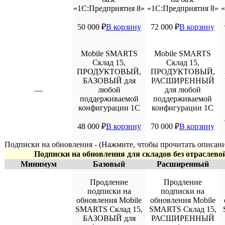
«1С:Предприятия 8»
«1С:Предприятия 8»
«
50 000
₽
В корзину
72 000
₽
В корзину
Mobile SMARTS
Mobile SMARTS
Склад 15,
Склад 15,
ПРОДУКТОВЫЙ,
ПРОДУКТОВЫЙ,
БАЗОВЫЙ для
РАСШИРЕННЫЙ
любой
для любой
—
поддерживаемой
поддерживаемой
конфигурации 1С
конфигурации 1С
48 000
₽
В корзину
70 000
₽
В корзину
Подписки на обновления - (Нажмите, чтобы прочитать описани
Подписки на обновления для складов без отраслево
Минимум
Базовый
Расширенный
Продление
Продление
подписки на
подписки на
обновления Mobile
обновления Mobile
SMARTS Склад 15,
SMARTS Склад 15,
БАЗОВЫЙ для
РАСШИРЕННЫЙ