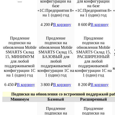
конфигурации на
для конфигурации
—
базе
на базе
«1С:Предприятия 8»
«1С:Предприятия 8»
«
на 1 (один) год
на 1 (один) год
4 200
₽
В корзину
8 600
₽
В корзину
Продление
Продление
Продление
подписки на
подписки на
подписки на
обновления Mobile
обновления Mobile
обновления Mobile
SMARTS Склад
SMARTS Склад 15,
SMARTS Склад 15,
15, МИНИМУМ
БАЗОВЫЙ для
РАСШИРЕННЫЙ
для любой
любой
для любой
поддерживаемой
поддерживаемой
поддерживаемой
к
конфигурации 1С
конфигурации 1С на
конфигурации 1С на
на 1 (один) год
1 (один) год
1 (один) год
6 450
₽
В корзину
3 800
₽
В корзину
8 200
₽
В корзину
Подписки на обновления со встроенной поддержкой р
Минимум
Базовый
Расширенный
Продление
Продление
подписки на
подписки на