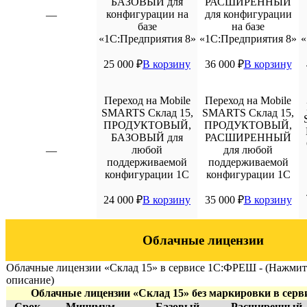
БАЗОВЫЙ для
РАСШИРЕННЫЙ
конфигурации на
для конфигурации
—
базе
на базе
«1С:Предприятия 8»
«1С:Предприятия 8»
«
25 000
₽
В корзину
36 000
₽
В корзину
Переход на Mobile
Переход на Mobile
SMARTS Склад 15,
SMARTS Склад 15,
ПРОДУКТОВЫЙ,
ПРОДУКТОВЫЙ,
БАЗОВЫЙ для
РАСШИРЕННЫЙ
любой
для любой
—
поддерживаемой
поддерживаемой
конфигурации 1С
конфигурации 1С
24 000
₽
В корзину
35 000
₽
В корзину
Облачные лицензии
Облачные лицензии «Склад 15» в сервисе 1С:ФРЕШ - (Нажмит
описание)
Облачные лицензии «Склад 15» без маркировки в се
Срок
Минимум
Базовый
Расширенный