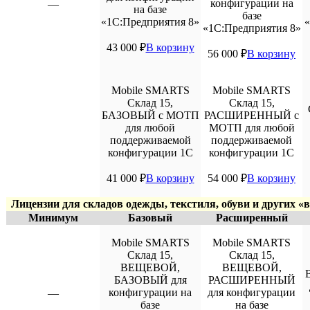
конфигурации на
—
на базе
базе
«1С:Предприятия 8»
«
«1С:Предприятия 8»
43 000
₽
В корзину
56 000
₽
В корзину
Mobile SMARTS
Mobile SMARTS
Склад 15,
Склад 15,
БАЗОВЫЙ с МОТП
РАСШИРЕННЫЙ с
для любой
МОТП для любой
поддерживаемой
поддерживаемой
конфигурации 1С
конфигурации 1С
41 000
₽
В корзину
54 000
₽
В корзину
Лицензии для складов одежды, текстиля, обуви и других 
Минимум
Базовый
Расширенный
Mobile SMARTS
Mobile SMARTS
Склад 15,
Склад 15,
ВЕЩЕВОЙ,
ВЕЩЕВОЙ,
БАЗОВЫЙ для
РАСШИРЕННЫЙ
конфигурации на
для конфигурации
—
базе
на базе