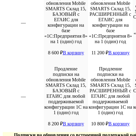
обновления Mobile
обновления Mobile
SMARTS Склад 15,
SMARTS Склад 15,
БАЗОВЫЙ с
РАСШИРЕННЫЙ с
О
ЕГАИС для
ЕГАИС для
—
конфигурации на
конфигурации на
базе
базе
«
«1С:Предприятия 8»
«1С:Предприятия 8»
на 1 (один) год
на 1 (один) год
8 600
₽
В корзину
11 200
₽
В корзину
Продление
Продление
подписки на
подписки на
обновления Mobile
обновления Mobile
SMARTS Склад 15,
SMARTS Склад 15,
БАЗОВЫЙ с
РАСШИРЕННЫЙ с
О
ЕГАИС для любой
ЕГАИС для любой
—
поддерживаемой
поддерживаемой
конфигурации 1С на
конфигурации 1С на
к
1 (один) год
1 (один) год
8 200
₽
В корзину
10 800
₽
В корзину
Подписки на обновления со встроенной поддержкой 