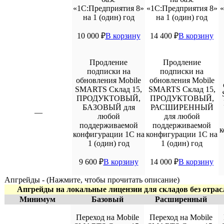
«1С:Предприятия 8»
«1С:Предприятия 8»
«
на 1 (один) год
на 1 (один) год
10 000
₽
В корзину
14 400
₽
В корзину
Продление
Продление
подписки на
подписки на
обновления Mobile
обновления Mobile
SMARTS Склад 15,
SMARTS Склад 15,
ПРОДУКТОВЫЙ,
ПРОДУКТОВЫЙ,
БАЗОВЫЙ для
РАСШИРЕННЫЙ
—
любой
для любой
поддерживаемой
поддерживаемой
к
конфигурации 1С на
конфигурации 1С на
1 (один) год
1 (один) год
9 600
₽
В корзину
14 000
₽
В корзину
Апгрейды - (Нажмите, чтобы прочитать описание)
Апгрейды на локальные лицензии для складов без отрас
Минимум
Базовый
Расширенный
Переход на Mobile
Переход на Mobile