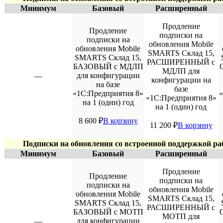
Минимум
Базовый
Расширенный
Продление
Продление
подписки на
подписки на
обновления Mobile
обновления Mobile
SMARTS Склад 15,
SMARTS Склад 15,
РАСШИРЕННЫЙ с
БАЗОВЫЙ с МДЛП
МДЛП для
для конфигурации
—
конфигурации на
на базе
базе
«1С:Предприятия 8»
«
«1С:Предприятия 8»
на 1 (один) год
на 1 (один) год
8 600
₽
В корзину
11 200
₽
В корзину
Подписки на обновления со встроенной поддержкой 
Минимум
Базовый
Расширенный
Продление
Продление
подписки на
подписки на
обновления Mobile
обновления Mobile
SMARTS Склад 15,
SMARTS Склад 15,
РАСШИРЕННЫЙ с
БАЗОВЫЙ с МОТП
МОТП для
для конфигурации
—