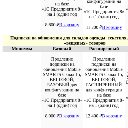
конфигурации на
на базе
базе
«1С:Предприятия 8»
«
«1С:Предприятия 8»
на 1 (один) год
на 1 (один) год
8 600
₽
В корзину
11 200
₽
В корзину
Подписки на обновления для складов одежды, текстиля,
«вещевых» товаров
Минимум
Базовый
Расширенный
Продление
Продление
подписки на
подписки на
обновления Mobile
обновления Mobile
SMARTS Склад 15,
SMARTS Склад 15,
ВЕЩЕВОЙ,
ВЕЩЕВОЙ,
БАЗОВЫЙ для
РАСШИРЕННЫЙ
—
конфигурации на
для конфигурации
базе
на базе
«
«1С:Предприятия 8»
«1С:Предприятия 8»
на 1 (один) год
на 1 (один) год
8 000
₽
В корзину
12 400
₽
В корзину