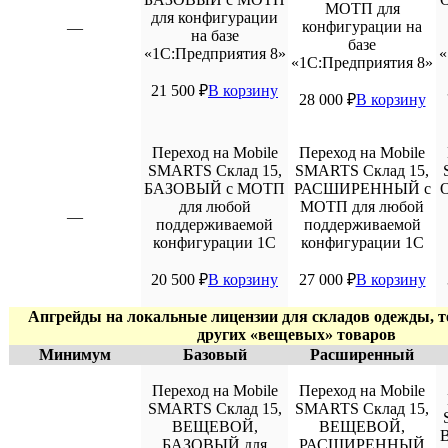
МОТП для
для конфигурации
конфигурации на
—
на базе
базе
«1С:Предприятия 8»
«
«1С:Предприятия 8»
21 500
₽
В корзину
28 000
₽
В корзину
Переход на Mobile
Переход на Mobile
SMARTS Склад 15,
SMARTS Склад 15,
БАЗОВЫЙ с МОТП
РАСШИРЕННЫЙ с
для любой
МОТП для любой
—
поддерживаемой
поддерживаемой
конфигурации 1С
конфигурации 1С
20 500
₽
В корзину
27 000
₽
В корзину
Апгрейды на локальные лицензии для складов одежды, те
других «вещевых» товаров
Минимум
Базовый
Расширенный
Переход на Mobile
Переход на Mobile
SMARTS Склад 15,
SMARTS Склад 15,
ВЕЩЕВОЙ,
ВЕЩЕВОЙ,
БАЗОВЫЙ для
РАСШИРЕННЫЙ