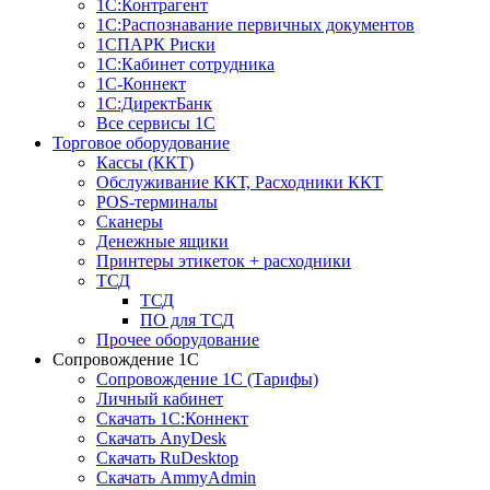
1С:Контрагент
1С:Распознавание первичных документов
1СПАРК Риски
1С:Кабинет сотрудника
1С-Коннект
1С:ДиректБанк
Все сервисы 1С
Торговое оборудование
Кассы (ККТ)
Обслуживание ККТ, Расходники ККТ
POS-терминалы
Сканеры
Денежные ящики
Принтеры этикеток + расходники
ТСД
ТСД
ПО для ТСД
Прочее оборудование
Сопровождение 1С
Сопровождение 1С (Тарифы)
Личный кабинет
Скачать 1С:Коннект
Скачать AnyDesk
Скачать RuDesktop
Скачать AmmyAdmin