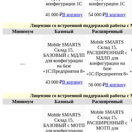
конфигурации 1С
конфигурации 1С
41 000
₽
В корзину
54 000
₽
В корзину
Лицензии со встроенной поддержкой работы 
Минимум
Базовый
Расширенный
Mobile SMARTS
Mobile SMARTS
Склад 15,
Склад 15,
РАСШИРЕННЫЙ с
БАЗОВЫЙ с МДЛП
МДЛП для
для конфигурации
конфигурации на
—
на базе
базе
«1С:Предприятия 8»
«
«1С:Предприятия 8»
43 000
₽
В корзину
56 000
₽
В корзину
Лицензии со встроенной поддержкой работы 
Минимум
Базовый
Расширенный
Mobile SMARTS
Mobile SMARTS
Склад 15,
Склад 15,
РАСШИРЕННЫЙ с
БАЗОВЫЙ с МОТП
МОТП для
для конфигурации