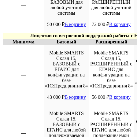
БАЗОВЫЙ для
РАСШИРЕННЫЙ
—
любой учетной
для любой учетной
системы
системы
50 000
₽
В корзину
72 000
₽
В корзину
Лицензии со встроенной поддержкой работы с
Минимум
Базовый
Расширенный
Mobile SMARTS
Mobile SMARTS
Склад 15,
Склад 15,
БАЗОВЫЙ с
РАСШИРЕННЫЙ с
ЕГАИС для
ЕГАИС для
конфигурации на
конфигурации на
—
базе
базе
«
«1С:Предприятия 8»
«1С:Предприятия 8»
43 000
₽
В корзину
56 000
₽
В корзину
Mobile SMARTS
Mobile SMARTS
Склад 15,
Склад 15,
БАЗОВЫЙ с
РАСШИРЕННЫЙ с
ЕГАИС для любой
ЕГАИС для любой
—
поддерживаемой
поддерживаемой