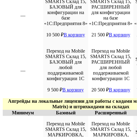
SMARTS Склад 15,
SMARTS Склад 15,
БАЗОВЫЙ для
РАСШИРЕННЫЙ
конфигурации на
для конфигурации
—
базе
на базе
«1С:Предприятия 8»
«1С:Предприятия 8»
«
10 500
₽
В корзину
21 500
₽
В корзину
Переход на Mobile
Переход на Mobile
SMARTS Склад 15,
SMARTS Склад 15,
БАЗОВЫЙ для
РАСШИРЕННЫЙ
любой
для любой
—
поддерживаемой
поддерживаемой
конфигурации 1С
конфигурации 1С
9 500
₽
В корзину
20 500
₽
В корзину
Апгрейды на локальные лицензии для работы с кодами м
Matrix) и штрихкодами на складах
Минимум
Базовый
Расширенный
Переход на Mobile
Переход на Mobile
SMARTS Склад 15,
SMARTS Склад 15,
МАРКИРОВКА,
МАРКИРОВКА,