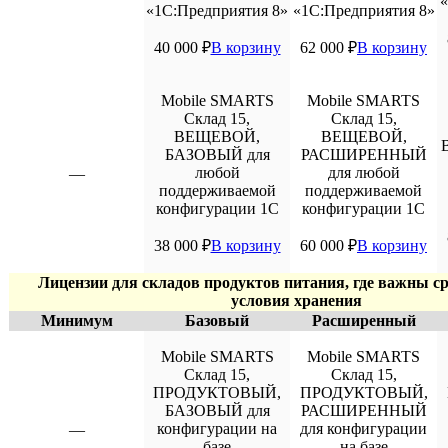
«
«1С:Предприятия 8»
«1С:Предприятия 8»
40 000
₽
В корзину
62 000
₽
В корзину
Mobile SMARTS
Mobile SMARTS
Склад 15,
Склад 15,
ВЕЩЕВОЙ,
ВЕЩЕВОЙ,
БАЗОВЫЙ для
РАСШИРЕННЫЙ
любой
для любой
—
поддерживаемой
поддерживаемой
конфигурации 1С
конфигурации 1С
38 000
₽
В корзину
60 000
₽
В корзину
Лицензии для складов продуктов питания, где важны ср
условия хранения
Минимум
Базовый
Расширенный
Mobile SMARTS
Mobile SMARTS
Склад 15,
Склад 15,
ПРОДУКТОВЫЙ,
ПРОДУКТОВЫЙ,
БАЗОВЫЙ для
РАСШИРЕННЫЙ
конфигурации на
для конфигурации
—
базе
на базе