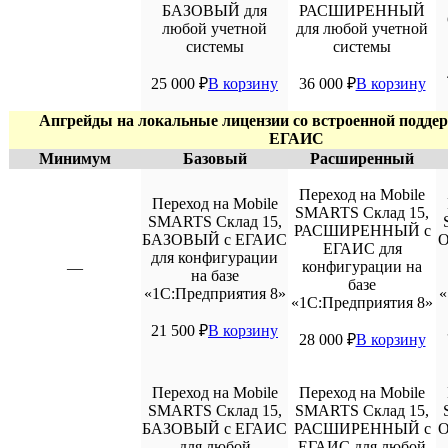
БАЗОВЫЙ для
РАСШИРЕННЫЙ
любой учетной
для любой учетной
системы
системы
25 000
₽
В корзину
36 000
₽
В корзину
Апгрейды на локальные лицензии со встроенной подде
ЕГАИС
Минимум
Базовый
Расширенный
Переход на Mobile
Переход на Mobile
SMARTS Склад 15,
SMARTS Склад 15,
РАСШИРЕННЫЙ с
БАЗОВЫЙ с ЕГАИС
О
ЕГАИС для
для конфигурации
конфигурации на
—
на базе
базе
«1С:Предприятия 8»
«
«1С:Предприятия 8»
21 500
₽
В корзину
28 000
₽
В корзину
Переход на Mobile
Переход на Mobile
SMARTS Склад 15,
SMARTS Склад 15,
БАЗОВЫЙ с ЕГАИС
РАСШИРЕННЫЙ с
О
для любой
ЕГАИС для любой