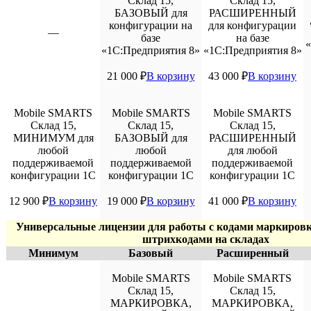
Склад 15,
Склад 15,
БАЗОВЫЙ для
РАСШИРЕННЫЙ
конфигурации на
для конфигурации
—
базе
на базе
«
«1С:Предприятия 8»
«1С:Предприятия 8»
21 000
₽
В корзину
43 000
₽
В корзину
Mobile SMARTS
Mobile SMARTS
Mobile SMARTS
Склад 15,
Склад 15,
Склад 15,
МИНИМУМ для
БАЗОВЫЙ для
РАСШИРЕННЫЙ
любой
любой
для любой
поддерживаемой
поддерживаемой
поддерживаемой
конфигурации 1С
конфигурации 1С
конфигурации 1С
12 900
₽
В корзину
19 000
₽
В корзину
41 000
₽
В корзину
Универсальные лицензии для работы с кодами маркировки
штрихкодами на складах
Минимум
Базовый
Расширенный
Mobile SMARTS
Mobile SMARTS
Склад 15,
Склад 15,
МАРКИРОВКА,
МАРКИРОВКА,