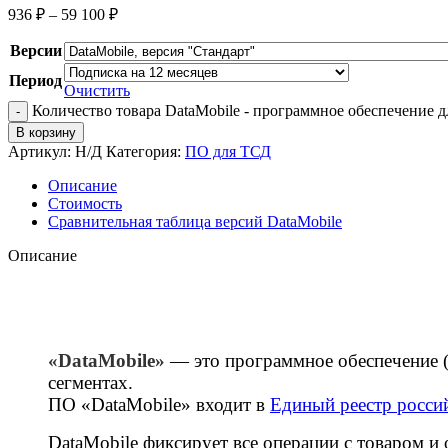
936
₽
–
59 100
₽
Версии
Период
Очистить
Количество товара DataMobile - программное обеспечение 
В корзину
Артикул:
Н/Д
Категория:
ПО для ТСД
Описание
Стоимость
Сравнительная таблица версий DataMobile
Описание
«DataMobile»
— это программное обеспечение (
сегментах.
ПО «DataMobile» входит в
Единый реестр росси
DataMobile фиксирует все операции с товаром и