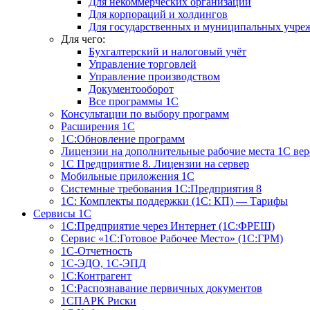
Для некоммерческих организаций
Для корпораций и холдингов
Для государственных и муниципальных учре
Для чего:
Бухгалтерский и налоговый учёт
Управление торговлей
Управление производством
Документооборот
Все программы 1С
Консультации по выбору программ
Расширения 1С
1С:Обновление программ
Лицензии на дополнительные рабочие места 1С в
1С Предприятие 8. Лицензии на сервер
Мобильные приложения 1С
Системные требования 1С:Предприятия 8
1С: Комплекты поддержки (1С: КП) — Тарифы
Сервисы 1С
1С:Предприятие через Интернет (1С:ФРЕШ)
Сервис «1С:Готовое Рабочее Место» (1С:ГРМ)
1С-Отчетность
1С-ЭДО, 1С-ЭПД
1С:Контрагент
1С:Распознавание первичных документов
1СПАРК Риски