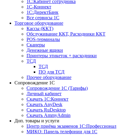
1С:Кабинет сотрудника
1С-Коннект
1С:ДиректБанк
Все сервисы 1С
Торговое оборудование
Кассы (ККТ)
Обслуживание ККТ, Расходники ККТ
POS-терминалы
Сканеры
Денежные ящики
Принтеры этикеток + расходники
ТСД
ТСД
ПО для ТСД
Прочее оборудование
Сопровождение 1С
Сопровождение 1С (Тарифы)
Личный кабинет
Скачать 1С:Коннект
Скачать AnyDesk
Скачать RuDesktop
Скачать AmmyAdmin
Доп. товары и услуги
Центр приёма экзаменов 1С:Профессионал
МИКО: Панель телефонии для 1С