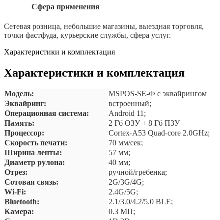
Сфера применения
Сетевая розница, небольшие магазины, выездная торговля,
точки фастфуда, курьерские службы, сфера услуг.
Характеристики и комплектация
Характеристики и комплектация
Модель:
MSPOS-SE-Ф с эквайрингом
Эквайринг:
встроенный;
Операционная система:
Android 11;
Память:
2 Гб ОЗУ + 8 Гб ПЗУ
Процессор:
Cortex-A53 Quad-core 2.0GHz;
Скорость печати:
70 мм/сек;
Ширина ленты:
57 мм;
Диаметр рулона:
40 мм;
Отрез:
ручной/гребенка;
Сотовая связь:
2G/3G/4G;
Wi-Fi:
2.4G/5G;
Bluetooth:
2.1/3.0/4.2/5.0 BLE;
Камера:
0.3 МП;