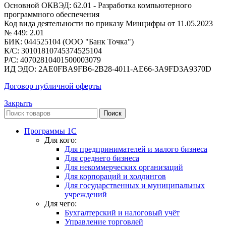
Основной ОКВЭД: 62.01 - Разработка компьютерного
программного обеспечения
Код вида деятельности по приказу Минцифры от 11.05.2023
№ 449: 2.01
БИК: 044525104 (ООО "Банк Точка")
К/С: 30101810745374525104
Р/С: 40702810401500003079
ИД ЭДО: 2AE0FBA9FB6-2B28-4011-AE66-3A9FD3A9370D
Договор публичной оферты
Закрыть
Поиск
Программы 1С
Для кого:
Для предпринимателей и малого бизнеса
Для среднего бизнеса
Для некоммерческих организаций
Для корпораций и холдингов
Для государственных и муниципальных
учреждений
Для чего:
Бухгалтерский и налоговый учёт
Управление торговлей