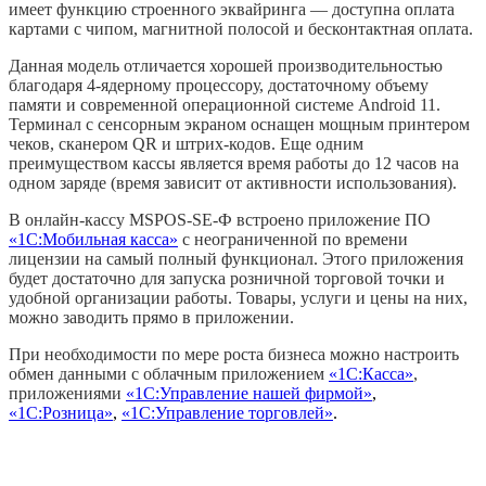
имеет функцию строенного эквайринга — доступна оплата
картами с чипом, магнитной полосой и бесконтактная оплата.
Данная модель отличается хорошей производительностью
благодаря 4-ядерному процессору, достаточному объему
памяти и современной операционной системе Android 11.
Терминал с сенсорным экраном оснащен мощным принтером
чеков, сканером QR и штрих-кодов. Еще одним
преимуществом кассы является время работы до 12 часов на
одном заряде (время зависит от активности использования).
В онлайн-кассу MSPOS-SE-Ф встроено приложение ПО
«1С:Мобильная касса»
с неограниченной по времени
лицензии на самый полный функционал. Этого приложения
будет достаточно для запуска розничной торговой точки и
удобной организации работы. Товары, услуги и цены на них,
можно заводить прямо в приложении.
При необходимости по мере роста бизнеса можно настроить
обмен данными с облачным приложением
«1С:Касса»
,
приложениями
«1С:Управление нашей фирмой»
,
«1С:Розница»
,
«1С:Управление торговлей»
.