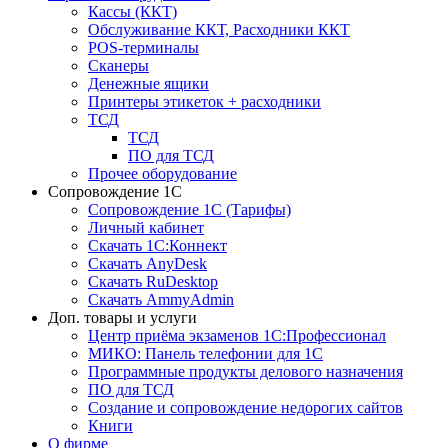
Кассы (ККТ)
Обслуживание ККТ, Расходники ККТ
POS-терминалы
Сканеры
Денежные ящики
Принтеры этикеток + расходники
ТСД
ТСД
ПО для ТСД
Прочее оборудование
Сопровождение 1С
Сопровождение 1С (Тарифы)
Личный кабинет
Скачать 1С:Коннект
Скачать AnyDesk
Скачать RuDesktop
Скачать AmmyAdmin
Доп. товары и услуги
Центр приёма экзаменов 1С:Профессионал
МИКО: Панель телефонии для 1С
Программные продукты делового назначения
ПО для ТСД
Создание и сопровождение недорогих сайтов
Книги
О фирме