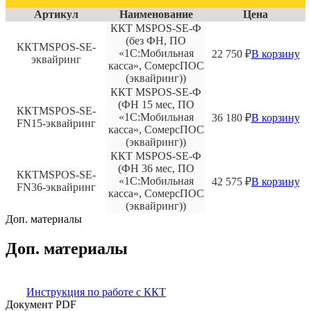
Артикул
Наименование
Цена
ККТ MSPOS-SЕ-Ф
(без ФН, ПО
ККТMSPOS-SE-
«1С:Мобильная
22 750
₽
В корзину
эквайринг
касса», СомерсПОС
(эквайринг))
ККТ MSPOS-SЕ-Ф
(ФН 15 мес, ПО
ККТMSPOS-SE-
«1С:Мобильная
36 180
₽
В корзину
FN15-эквайринг
касса», СомерсПОС
(эквайринг))
ККТ MSPOS-SЕ-Ф
(ФН 36 мес, ПО
ККТMSPOS-SE-
«1С:Мобильная
42 575
₽
В корзину
FN36-эквайринг
касса», СомерсПОС
(эквайринг))
Доп. материалы
Доп. материалы
Инструкция по работе с ККТ
Документ PDF