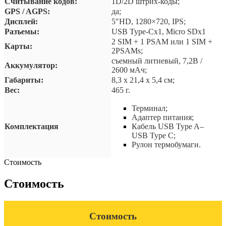
Считывание кодов:
1D/2D штрих-коды;
GPS / AGPS:
да;
Дисплей:
5″HD, 1280×720, IPS;
Разъемы:
USB Type-Cх1, Micro SDх1
2 SIM + 1 PSAM или 1 SIM +
Карты:
2PSAMs;
съемный литиевый, 7,2В /
Аккумулятор:
2600 мАч;
Габариты:
8,3 х 21,4 х 5,4 см;
Вес:
465 г.
Терминал;
Адаптер питания;
Комплектация
Кабель USB Type A–
USB Type C;
Рулон термобумаги.
Стоимость
Стоимость
Стоимость