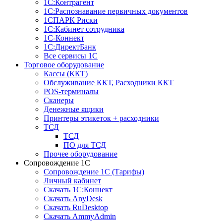
1С:Контрагент
1С:Распознавание первичных документов
1СПАРК Риски
1С:Кабинет сотрудника
1С-Коннект
1С:ДиректБанк
Все сервисы 1С
Торговое оборудование
Кассы (ККТ)
Обслуживание ККТ, Расходники ККТ
POS-терминалы
Сканеры
Денежные ящики
Принтеры этикеток + расходники
ТСД
ТСД
ПО для ТСД
Прочее оборудование
Сопровождение 1С
Сопровождение 1С (Тарифы)
Личный кабинет
Скачать 1С:Коннект
Скачать AnyDesk
Скачать RuDesktop
Скачать AmmyAdmin