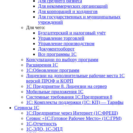
Для среднего бизнеса
Для некоммерческих организаций
Для корпораций и холдингов
Для государственных и муниципальных
учреждений
Для чего:
Бухгалтерский и налоговый учёт
Управление торговлей
Управление производством
Документооборот
Все программы 1С
Консультации по выбору программ
Расширения 1С
1С:Обновление программ
Лицензии на дополнительные рабочие места 1С
версий ПРОФ и КОРП
1С Предприятие 8. Лицензии на сервер
Мобильные приложения 1С
Системные требования 1С:Предприятия 8
1С: Комплекты поддержки (1С: КП) — Тарифы
Сервисы 1С
1С:Предприятие через Интернет (1С:ФРЕШ)
Сервис «1С:Готовое Рабочее Место» (1С:ГРМ)
1С-Отчетность
1С-ЭДО, 1С-ЭПД