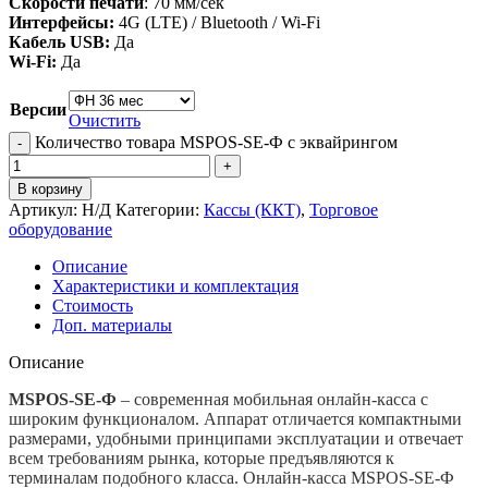
Скорости печати
: 70 мм/сек
Интерфейсы:
4G (LTE) / Bluetooth / Wi-Fi
Кабель USB:
Да
Wi-Fi:
Да
Версии
Очистить
Количество товара MSPOS-SE-Ф с эквайрингом
В корзину
Артикул:
Н/Д
Категории:
Кассы (ККТ)
,
Торговое
оборудование
Описание
Характеристики и комплектация
Стоимость
Доп. материалы
Описание
MSPOS-SE-Ф
– современная мобильная онлайн-касса с
широким функционалом. Аппарат отличается компактными
размерами, удобными принципами эксплуатации и отвечает
всем требованиям рынка, которые предъявляются к
терминалам подобного класса. Онлайн-касса MSPOS-SE-Ф