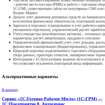
Торговля: автоматизированы хозяйственные операции п
– рабочее место кассира (РМК) и работа с торговым об
1C-UMI, существующие сайты на популярных CMS или 
Яндекс Маркет.
Деньги: учет движения денежных средств на банковских 
исполнения финансовых обязательств, платежный кален
Зарплата и персонал: планирование и учет рабочего вре
увольнение персонала), управленческий расчет заработ
Учета имущества (внеоборотных активов) – основных ср
параметров, расчет амортизации, продажа и списание.
Управленческий (финансовый) учет: учет доходов, расх
финансовое планирование (бюджетирование), управленч
Широкий перечень подключаемого торгового оборудован
сбора данных, принтеры этикеток, эквайринговые терм
Интеграция с 1С:Бухгалтерия: ведение бухгалтерского и
что позволяет исключить повторный ввод информации.
Альтернативные варианты
В корзину
Сервис «1С:Готовое Рабочее Место» (1С:ГРМ) —
1С:Предприятие 8. Автосервис