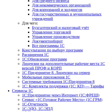
Для среднего бизнеса
Для некоммерческих организаций
Для корпораций и холдингов
Для государственных и муниципальных
учреждений
Для чего:
Бухгалтерский и налоговый учёт
Управление торговлей
Управление производством
Документооборот
Все программы 1С
Консультации по выбору программ
Расширения 1С
1С:Обновление программ
Лицензии на дополнительные рабочие места 1С
версий ПРОФ и КОРП
1С Предприятие 8. Лицензии на сервер
Мобильные приложения 1С
Системные требования 1С:Предприятия 8
1С: Комплекты поддержки (1С: КП) — Тарифы
Сервисы 1С
1С:Предприятие через Интернет (1С:ФРЕШ)
Сервис «1С:Готовое Рабочее Место» (1С:ГРМ)
1С-Отчетность
1С-ЭДО, 1С-ЭПД