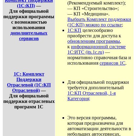
Комплект Поддержки
(Рекомендуемый комплект);
(1С:КП)
—
— КП «Строительство»;
Для официальной
— КП «Медицина».
поддержки программы
Выбрать Комплект поддержки
с возможностью
(1С:КП) можно по ссылке
;
использования
1С:КП
целесообразно
дополнительных
приобрести для доступа к
сервисов
обновлениям программы
,
к
информационной системе
1С:ИТС (its.1c.ru)
—
нормативно справочная база и
использования
сервисов 1С
.
1С: Комплект
Поддержки
Для официальной поддержки
Отраслевой (1С:КП
требуется дополнительный
Отраслевой)
—
1С:КП Отраслевой, 1-я
Для официальной
Категория;
поддержки отраслевых
программ 1С
Это версия программы,
которая предназначена для
автоматизации деятельности в
небольших автосервисах,