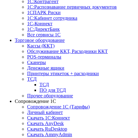
1С:Контрагент
1С:Распознавание первичных документов
1СПАРК Риски
1С:Кабинет сотрудника
1С-Коннект
1С:ДиректБанк
Все сервисы 1С
Торговое оборудование
Кассы (ККТ)
Обслуживание ККТ, Расходники ККТ
POS-терминалы
Сканеры
Денежные ящики
Принтеры этикеток + расходники
ТСД
ТСД
ПО для ТСД
Прочее оборудование
Сопровождение 1С
Сопровождение 1С (Тарифы)
Личный кабинет
Скачать 1С:Коннект
Скачать AnyDesk
Скачать RuDesktop
Скачать AmmyAdmin