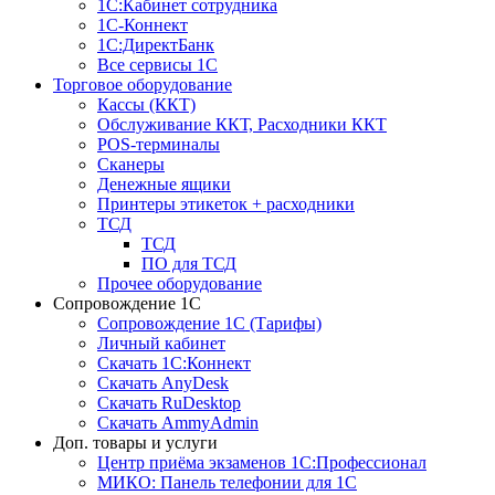
1С:Кабинет сотрудника
1С-Коннект
1С:ДиректБанк
Все сервисы 1С
Торговое оборудование
Кассы (ККТ)
Обслуживание ККТ, Расходники ККТ
POS-терминалы
Сканеры
Денежные ящики
Принтеры этикеток + расходники
ТСД
ТСД
ПО для ТСД
Прочее оборудование
Сопровождение 1С
Сопровождение 1С (Тарифы)
Личный кабинет
Скачать 1С:Коннект
Скачать AnyDesk
Скачать RuDesktop
Скачать AmmyAdmin
Доп. товары и услуги
Центр приёма экзаменов 1С:Профессионал
МИКО: Панель телефонии для 1С