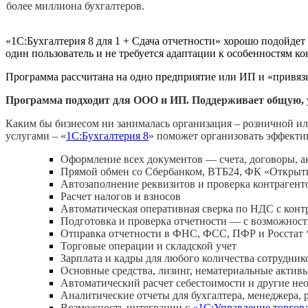
более миллиона бухгалтеров.
«1С:Бухгалтерия 8 для 1 + Сдача отчетности» хорошо подойде
один пользователь и не требуется адаптации к особенностям к
Программа рассчитана на одно предприятие или ИП и «привяз
Программа подходит для ООО и ИП. Поддерживает общую, 
Каким бы бизнесом ни занималась организация – розничной ил
услугами – «
1С:Бухгалтерия 8
» поможет организовать эффекти
Оформление всех документов — счета, договоры, 
Прямой обмен со Сбербанком, ВТБ24, ФК «Открыти
Автозаполнение реквизитов и проверка контрагент
Расчет налогов и взносов
Автоматическая оперативная сверка по НДС с конт
Подготовка и проверка отчетности — с возможнос
Отправка отчетности в ФНС, ФСС, ПФР и Росстат 
Торговые операции и складской учет
Зарплата и кадры для любого количества сотрудник
Основные средства, лизинг, нематериальные актив
Автоматический расчет себестоимости и другие н
Аналитические отчеты для бухгалтера, менеджера, 
Возможность интеграции с
«1С:Управление торгов