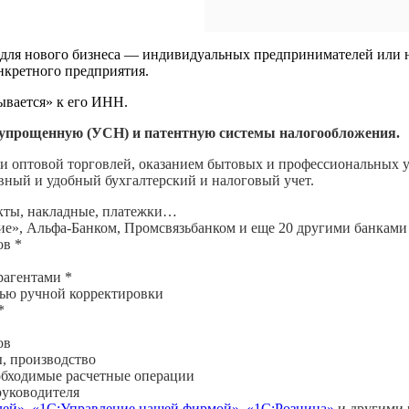
т для нового бизнеса — индивидуальных предпринимателей или 
онкретного предприятия.
ывается» к его ИНН.
упрощенную (УСН) и патентную системы налогообложения.
и оптовой торговлей, оказанием бытовых и профессиональных у
вный и удобный бухгалтерский и налоговый учет.
акты, накладные, платежки…
е», Альфа-Банком, Промсвязьбанком и еще 20 другими банками
ов *
рагентами *
тью ручной корректировки
*
ов
ы, производство
еобходимые расчетные операции
руководителя
лей»
,
«1С:Управление нашей фирмой»
,
«1С:Розница»
и другими