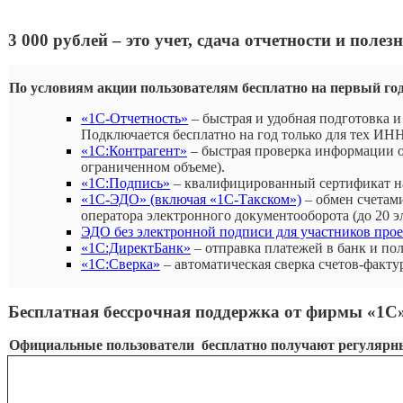
3 000 рублей – это учет, сдача отчетности и пол
По условиям акции пользователям бесплатно на первый г
«1С-Отчетность»
– быстрая и удобная подготовка 
Подключается бесплатно на год только для тех ИНН
«1С:Контрагент»
– быстрая проверка информации о
ограниченном объеме).
«1С:Подпись»
– квалифицированный сертификат на
«1С-ЭДО» (включая «1С-Такском»)
– обмен счетам
оператора электронного документооборота (до 20 
ЭДО без электронной подписи для участников прое
«1С:ДиректБанк»
– отправка платежей в банк и п
«1С:Сверка»
– автоматическая сверка счетов-факту
Бесплатная бессрочная поддержка от фирмы «1С
Официальные пользователи бесплатно получают регулярн