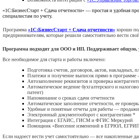
«1С:БизнесСтарт + Сдача отчетности» — простая и удобная про
специалистам по учету.
Программа
«1С:БизнесСтарт + Сдача отчетности»
хорошо п
предпринимателям, которые решили самостоятельно вести свой 
Программа подходит для ООО и ИП. Поддерживает общую, 
Все необходимое для старта и работы включено:
Подготовка счетов, договоров, актов, накладных, 
Платежи и получение выписок прямо в программе 
Автозаполнение реквизитов и проверка контрагент
Автоматическое ведение бухгалтерского и налогов
патент)
Напоминание о сроках сдачи отчетности
Автоматическое заполнение отчетности, ее провер
Удобные и понятные отчеты для работы — продажи, 
Электронный документооборот с контрагентами *
Интеграция с ЕГАИС, ГИСМ и ФГИC Меркурий
Помощник «Внесение изменений в ЕГРЮЛ, ЕГРИ
Если надоест вести учет самостоятельно — все накопленные д