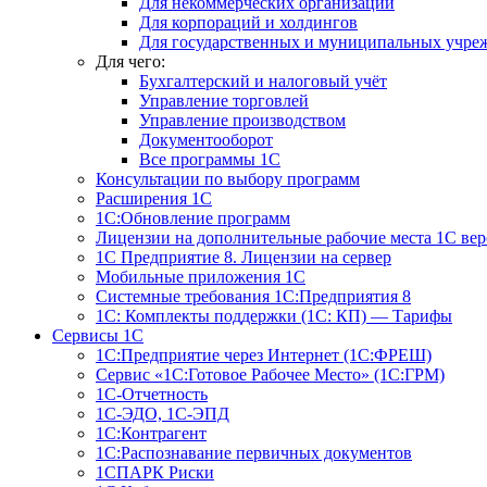
Для некоммерческих организаций
Для корпораций и холдингов
Для государственных и муниципальных учре
Для чего:
Бухгалтерский и налоговый учёт
Управление торговлей
Управление производством
Документооборот
Все программы 1С
Консультации по выбору программ
Расширения 1С
1С:Обновление программ
Лицензии на дополнительные рабочие места 1С в
1С Предприятие 8. Лицензии на сервер
Мобильные приложения 1С
Системные требования 1С:Предприятия 8
1С: Комплекты поддержки (1С: КП) — Тарифы
Сервисы 1С
1С:Предприятие через Интернет (1С:ФРЕШ)
Сервис «1С:Готовое Рабочее Место» (1С:ГРМ)
1С-Отчетность
1С-ЭДО, 1С-ЭПД
1С:Контрагент
1С:Распознавание первичных документов
1СПАРК Риски