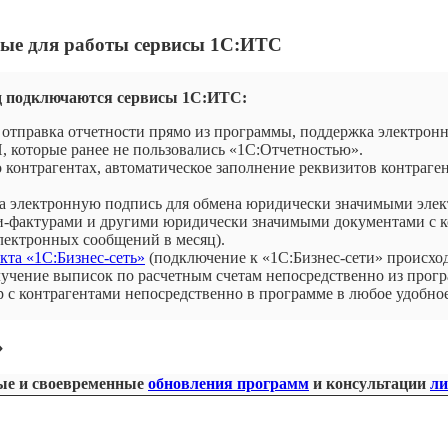
езные для работы сервисы 1С:ИТС
од подключаются сервисы 1С:ИТС:
и отправка отчетности прямо из программы, поддержка электро
, которые ранее не пользовались «1С:Отчетностью».
 контрагентах, автоматическое заполнение реквизитов контраге
 электронную подпись для обмена юридически значимыми элект
и-фактурами и другими юридически значимыми документами с к
электронных сообщений в месяц).
кта «1С:Бизнес-сеть»
(подключение к «1С:Бизнес-сети» происход
олучение выписок по расчетным счетам непосредственно из прог
р с контрагентами непосредственно в программе в любое удобное
»
ые и своевременные
обновления
программ
и консультации
ли