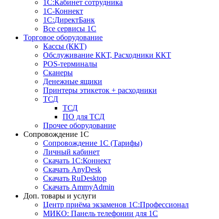
1С:Кабинет сотрудника
1С-Коннект
1С:ДиректБанк
Все сервисы 1С
Торговое оборудование
Кассы (ККТ)
Обслуживание ККТ, Расходники ККТ
POS-терминалы
Сканеры
Денежные ящики
Принтеры этикеток + расходники
ТСД
ТСД
ПО для ТСД
Прочее оборудование
Сопровождение 1С
Сопровождение 1С (Тарифы)
Личный кабинет
Скачать 1С:Коннект
Скачать AnyDesk
Скачать RuDesktop
Скачать AmmyAdmin
Доп. товары и услуги
Центр приёма экзаменов 1С:Профессионал
МИКО: Панель телефонии для 1С