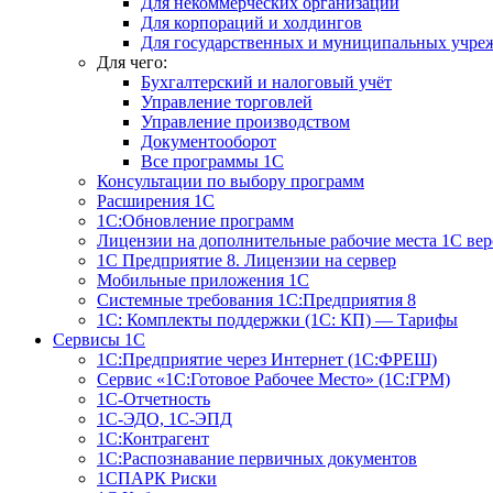
Для некоммерческих организаций
Для корпораций и холдингов
Для государственных и муниципальных учре
Для чего:
Бухгалтерский и налоговый учёт
Управление торговлей
Управление производством
Документооборот
Все программы 1С
Консультации по выбору программ
Расширения 1С
1С:Обновление программ
Лицензии на дополнительные рабочие места 1С в
1С Предприятие 8. Лицензии на сервер
Мобильные приложения 1С
Системные требования 1С:Предприятия 8
1С: Комплекты поддержки (1С: КП) — Тарифы
Сервисы 1С
1С:Предприятие через Интернет (1С:ФРЕШ)
Сервис «1С:Готовое Рабочее Место» (1С:ГРМ)
1С-Отчетность
1С-ЭДО, 1С-ЭПД
1С:Контрагент
1С:Распознавание первичных документов
1СПАРК Риски